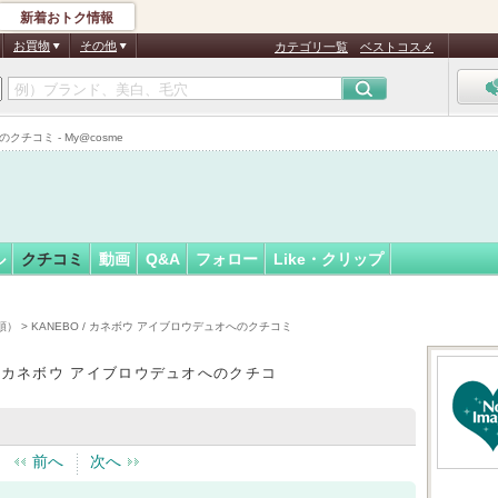
新着おトク情報
フォロー
さん
お買物
その他
カテゴリ一覧
ベストコスメ
認
証
チコミ - My@cosme
済
ル
クチコミ
動画
Q&A
フォロー
Like・クリップ
順）
> KANEBO / カネボウ アイブロウデュオへのクチコミ
 / カネボウ アイブロウデュオへのクチコ
前へ
次へ