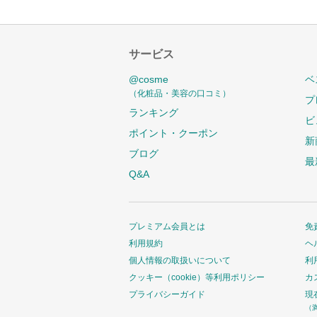
サービス
@cosme
ベ
（化粧品・美容の口コミ）
プ
ランキング
ビ
ポイント・クーポン
新
ブログ
最
Q&A
プレミアム会員とは
免
利用規約
ヘ
個人情報の取扱いについて
利
クッキー（cookie）等利用ポリシー
カ
プライバシーガイド
現
（