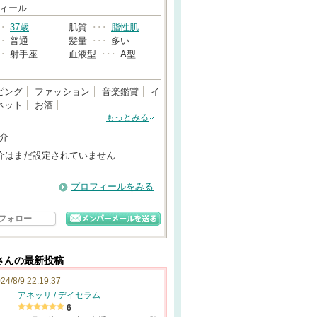
→
ィール
･･
37歳
肌質
･･･
脂性肌
･･
普通
髪量
･･･
多い
･･
射手座
血液型
･･･
A型
ピング
ファッション
音楽鑑賞
イ
ネット
お酒
もっとみる
介
介はまだ設定されていません
プロフィールをみる
フォロー
さんの最新投稿
24/8/9 22:19:37
アネッサ / デイセラム
6