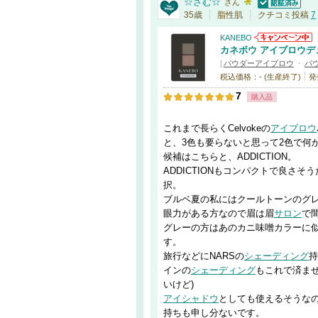
☆さむ☆
さん
認証済
35歳
脂性肌
クチコミ投稿
7
KANEBO
カネボウ アイブロウデ
[
パウダーアイブロウ
・
パ
税込価格：- (生産終了)
発
7
購入品
これまで長らくCelvokeの
アイブロウ
と、3色も要らないと思って2色で何
候補はこちらと、ADDICTION。
ADDICTIONもコンパクトで良さ
択。
ブルベ夏の私にはクールトーンのグ
眼力がある方なので眉は眉
サロン
で
グレーの方はあのカニ味噌カラーに
す。
旅行などにNARSの
シェーディング
持
インの
シェーディング
もこれで済ま
いけど)
アイシャドウ
としても使えるそうな
持ちも申し分ないです。