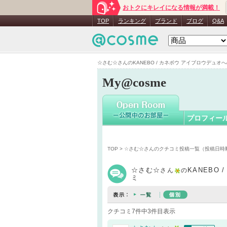
おトクにキレイになる情報が満載！
☆さむ☆
TOP
ランキング
ブランド
ブログ
Q&A
☆さむ☆さんのKANEBO / カネボウ アイブロウデュオへのク
My@cosme
プロフィー
TOP
>
☆さむ☆さんのクチコミ投稿一覧（投稿日時
☆さむ☆
KANEBO
さん
の
ミ
クチコミ7件中3件目表示