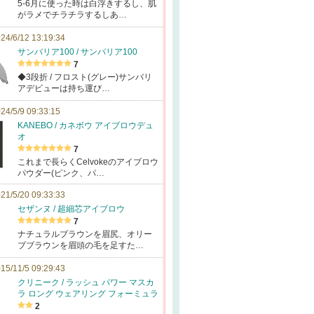
5-6月に使った時は白浮きするし、肌
がラメでチラチラするしあ…
24/6/12 13:19:34
サンバリア100 / サンバリア100
7
◆3段折 / フロスト(グレー)サンバリ
アデビューは持ち運び…
24/5/9 09:33:15
KANEBO / カネボウ アイブロウデュ
オ
7
これまで長らくCelvokeのアイブロウ
パウダー(ピンク、パ…
21/5/20 09:33:33
セザンヌ / 超細芯アイブロウ
7
ナチュラルブラウンを眉尻、オリー
ブブラウンを眉頭の毛を足すた…
15/11/5 09:29:43
クリニーク / ラッシュ パワー マスカ
ラ ロング ウェアリング フォーミュラ
2