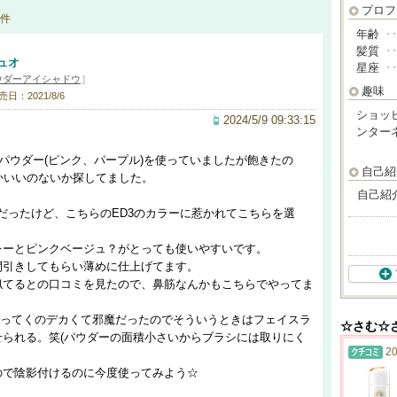
プロフ
件
年齢
･
髪質
･
ュオ
星座
･
ウダーアイシャドウ
]
趣味
売日：2021/8/6
ショッ
2024/5/9 09:33:15
ンター
パウダー(ピンク、パープル)を使っていましたが飽きたの
自己紹
かいいのないか探してました。
自己紹
そうだったけど、こちらのED3のカラーに惹かれてこちらを選
レーとピンクベージュ？がとっても使いやすいです。
間引きしてもらい薄めに仕上げてます。
似てるとの口コミを見たので、鼻筋なんかもこちらでやってま
ってくのデカくて邪魔だったのでそういうときはフェイスラ
☆さむ☆
せられる。笑(パウダーの面積小さいからブラシには取りにく
20
ので陰影付けるのに今度使ってみよう☆