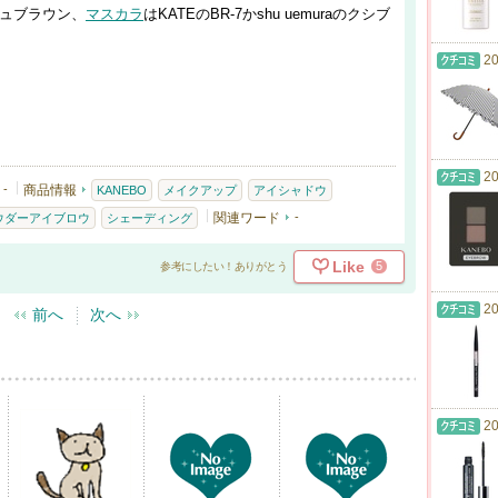
シュブラウン、
マスカラ
はKATEのBR-7かshu uemuraのクシブ
20
20
-
商品情報
KANEBO
メイクアップ
アイシャドウ
関連ワード
-
ウダーアイブロウ
シェーディング
Like
5
参考にしたい！ありがとう
20
前へ
次へ
20