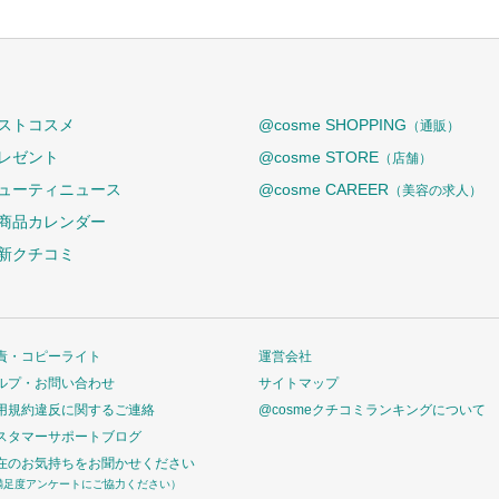
ストコスメ
@cosme SHOPPING
（通販）
レゼント
@cosme STORE
（店舗）
ューティニュース
@cosme CAREER
（美容の求人）
商品カレンダー
新クチコミ
責・コピーライト
運営会社
ルプ・お問い合わせ
サイトマップ
用規約違反に関するご連絡
@cosmeクチコミランキングについて
スタマーサポートブログ
在のお気持ちをお聞かせください
満足度アンケートにご協力ください）