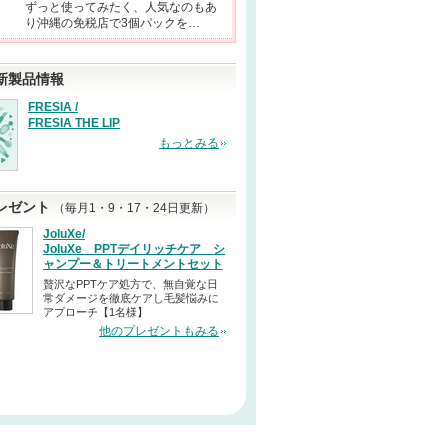
ずっと使ってみたく、人気なのもあ
り沖縄の免税店で3個パックを…
新製品情報
FRESIA /
FRESIA THE LIP
もっとみる
レゼント
（毎月1・9・17・24日更新）
JoluXe/
JoluXe PPTデイリッチケア シ
ャンプー＆トリートメントセット
贅沢なPPTケア処方で、無自覚な日
常ダメージを徹底ケアし毛髪悩みに
アプローチ【1名様】
他のプレゼントもみる