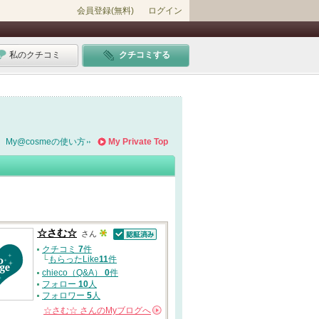
会員登録(無料)
ログイン
私のクチコミ
クチコミする
My@cosmeの使い方
My Private Top
☆さむ☆
さん
認証済
クチコミ
7
件
└
もらったLike
11
件
chieco（Q&A）
0
件
フォロー
10
人
フォロワー
5
人
☆さむ☆
さんの
Myブログへ