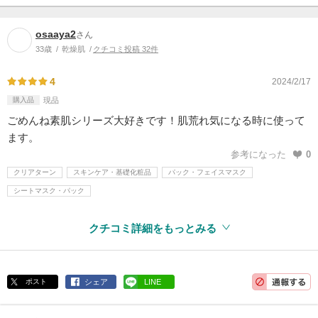
osaaya2
さん
33歳
乾燥肌
クチコミ投稿 32件
4
2024/2/17
購入品
現品
ごめんね素肌シリーズ大好きです！肌荒れ気になる時に使って
ます。
参考になった
0
クリアターン
スキンケア・基礎化粧品
パック・フェイスマスク
シートマスク・パック
クチコミ詳細をもっとみる
ポスト
シェア
LINE