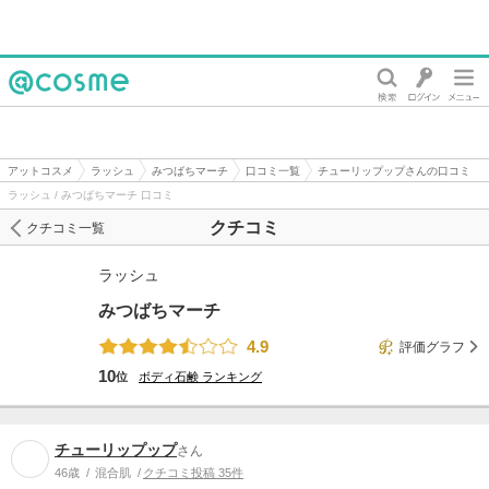
@cosme
アットコスメ
ラッシュ
みつばちマーチ
口コミ一覧
チューリップップさんの口コミ
ラッシュ / みつばちマーチ 口コミ
クチコミ
クチコミ一覧
ラッシュ
みつばちマーチ
4.9
評価グラフ
10
位
ボディ石鹸
ランキング
チューリップップ
さん
46歳
混合肌
クチコミ投稿 35件