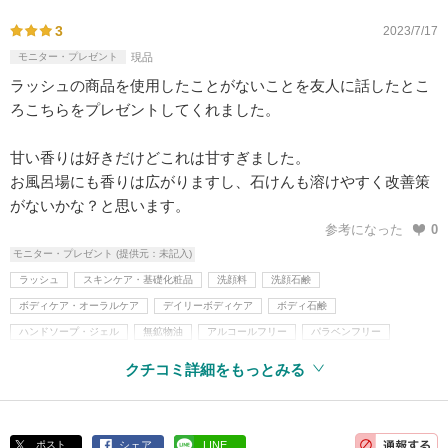
3
2023/7/17
モニター・プレゼント
現品
ラッシュの商品を使用したことがないことを友人に話したとこ
ろこちらをプレゼントしてくれました。
甘い香りは好きだけどこれは甘すぎました。
お風呂場にも香りは広がりますし、石けんも溶けやすく改善策
がないかな？と思います。
参考になった
0
モニター・プレゼント (提供元：未記入)
ラッシュ
スキンケア・基礎化粧品
洗顔料
洗顔石鹸
ボディケア・オーラルケア
デイリーボディケア
ボディ石鹸
ハンドソープ・ジェル
無鉱物油
アルコールフリー
パラベンフリー
クチコミ詳細をもっとみる
ポスト
シェア
LINE