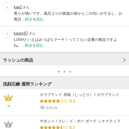
kae2
さん
香りが強いです。風呂上りの家族の体からこの匂いがするし、お
風呂…
続きを読む
kaopy67
さん
LUSHといえばみつばちマーチ！ってぐらい定番の商品ですよ
ね。…
続きを読む
ラッシュの商品
洗顔石鹸 週間ランキング
カウブランド 赤箱（しっとり） / カウブランド
5.2
6261件
サボンｎ / クレ・ド・ポー ボーテ シナクティフ
5.7