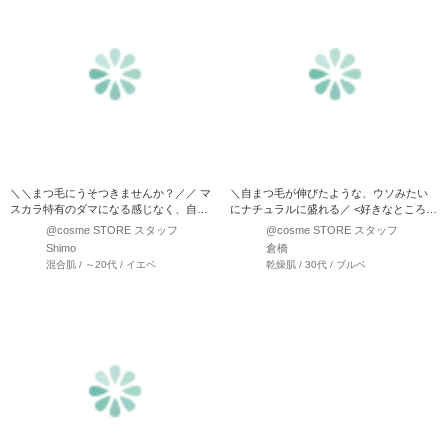
＼＼まつ毛にうそつきませんか？／／ マ
＼自まつ毛が伸びたような、ウソみたい
スカラ特有のダマになる感じなく、自ま
にナチュラルに盛れる／ <好きなところ>
つ毛の感じはそのままキ…
・自まつ…
@cosme STORE スタッフ
@cosme STORE スタッフ
Shimo
倉橋
混合肌 / ～20代 / イエベ
乾燥肌 / 30代 / ブルベ