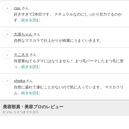
cuu.
さん
好きすぎて2本目です。 ナチュラルなのにしっかり目力でるのが
す…
続きを読む
大漁ちゃん
さん
自然なマスカラで仕上がりが綺麗にうまくいきます。
※こき※
さん
何度重ねてもダマにはなりません！ まつ毛パーマしたまつ毛に塗
っ…
続きを読む
xhreka
さん
自然に盛れて滲むことがないので気に入っています。 マスカラリ
ム…
続きを読む
美容部員・美容プロのレビュー
ピメル うそつきマスカラ