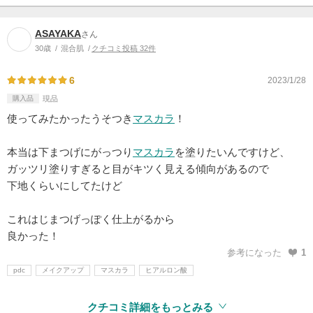
ASAYAKA
さん
30歳
混合肌
クチコミ投稿 32件
6
2023/1/28
購入品
現品
使ってみたかったうそつき
マスカラ
！
本当は下まつげにがっつり
マスカラ
を塗りたいんですけど、
ガッツリ塗りすぎると目がキツく見える傾向があるので
下地くらいにしてたけど
これはじまつげっぽく仕上がるから
良かった！
参考になった
1
pdc
メイクアップ
マスカラ
ヒアルロン酸
クチコミ詳細をもっとみる