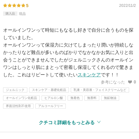
5
2022/11/2
購入品
現品
オールインワンって時短にもなるし好きで自分に合うものを探
していました。
オールインワンって保湿力に欠けてしまったり潤いが持続しな
かったりなど難点が多いものばかりでなかなかお気に入りと出
会うことができませんでしたがジェルニックさんのオールイン
ワンはしっとり肌にまとって密着し保湿してくれるので驚きま
した。これはリピートして使いたい
スキンケア
です！！
参考になった
0
ジェルニック
スキンケア・基礎化粧品
乳液・美容液・フェイスクリームなど
オールインワン化粧品
ヒアルロン酸
無着色
無香料
無鉱物油
界面活性剤不使用
アルコールフリー
クチコミ詳細をもっとみる