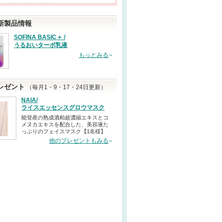
新製品情報
SOFINA BASIC＋ /
うるおいターボ乳液
もっとみる
レゼント
（毎月1・9・17・24日更新）
NAIA/
ライスエッセンスグロウマスク
能登産の熟成酒粕超濃縮エキスとコ
メヌカエキスを配合した、美容液た
っぷりのフェイスマスク【1名様】
他のプレゼントもみる