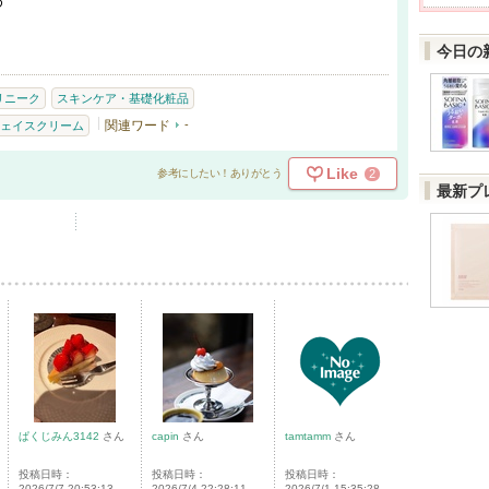
め
今日の
リニーク
スキンケア・基礎化粧品
関連ワード
-
ェイスクリーム
Like
2
参考にしたい！ありがとう
最新プ
ぱくじみん3142
さん
capin
さん
tamtamm
さん
投稿日時：
投稿日時：
投稿日時：
2026/7/7 20:53:13
2026/7/4 22:28:11
2026/7/1 15:35:28