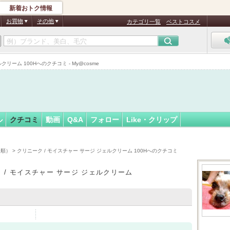
新着おトク情報
フォロー
さん
お買物
その他
カテゴリ一覧
ベストコスメ
クリーム 100Hへのクチコミ - My@cosme
ル
クチコミ
動画
Q&A
フォロー
Like・クリップ
時順）
> クリニーク / モイスチャー サージ ジェルクリーム 100Hへのクチコミ
 / モイスチャー サージ ジェルクリーム