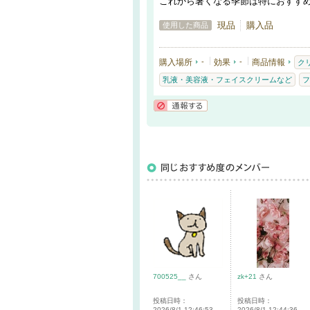
これから暑くなる季節は特におすす
現品
購入品
使用した商品
購入場所
-
効果
-
商品情報
ク
乳液・美容液・フェイスクリームなど
フ
通報する
700525__
さん
zk+21
さん
投稿日時：
投稿日時：
2026/8/1 12:46:53
2026/8/1 12:44:36