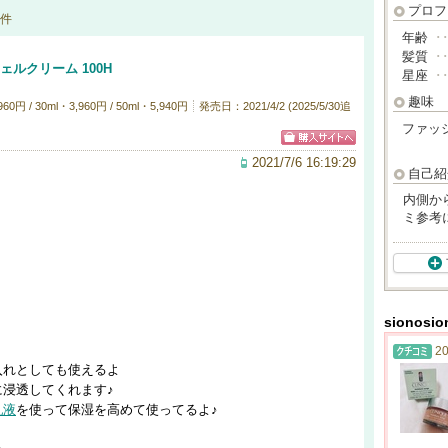
プロフ
件
年齢
･
髪質
･
ェルクリーム 100H
星座
･
趣味
 / 30ml・3,960円 / 50ml・5,940円
発売日：2021/4/2 (2025/5/30追
ファッ
2021/7/6 16:19:29
自己紹
内側か
ミ参考
sionos
20
入れとしても使えるよ
浸透してくれます♪
乳液
を使って保湿を高めて使ってるよ♪