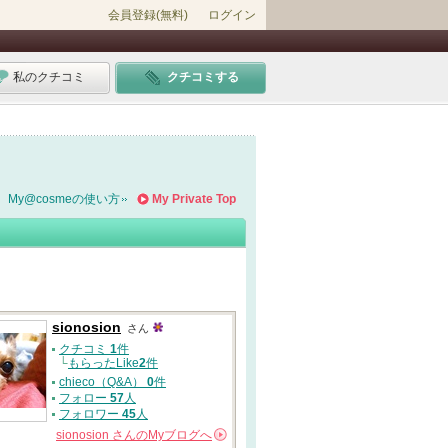
会員登録(無料)
ログイン
私のクチコミ
クチコミする
My@cosmeの使い方
My Private Top
sionosion
さん
クチコミ
1
件
└
もらったLike
2
件
chieco（Q&A）
0
件
フォロー
57
人
フォロワー
45
人
sionosion
さんの
Myブログへ