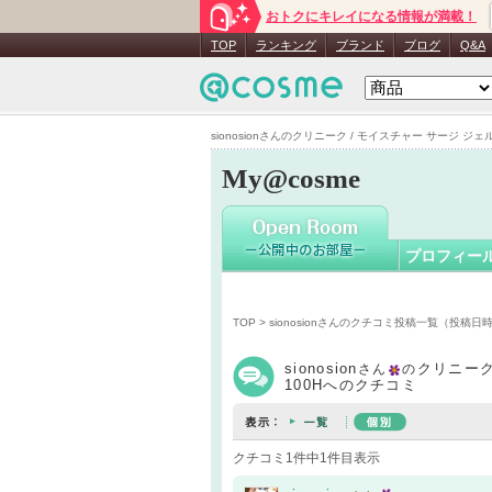
おトクにキレイになる情報が満載！
sionosion
TOP
ランキング
ブランド
ブログ
Q&A
sionosionさんのクリニーク / モイスチャー サージ ジェル
My@cosme
プロフィー
TOP
>
sionosionさんのクチコミ投稿一覧（投稿日
sionosion
クリニーク
さん
の
100Hへのクチコミ
クチコミ1件中1件目表示