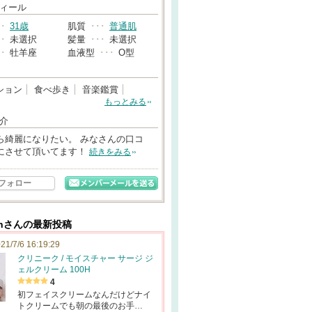
→
ィール
･･
31歳
肌質
･･･
普通肌
･･
未選択
髪量
･･･
未選択
･･
牡羊座
血液型
･･･
O型
ション
食べ歩き
音楽鑑賞
もっとみる
介
ら綺麗になりたい。 みなさんの口コ
にさせて頂いてます！
続きをみる
フォロー
ionさんの最新投稿
21/7/6 16:19:29
クリニーク / モイスチャー サージ ジ
ェルクリーム 100H
4
初フェイスクリームなんだけどナイ
トクリームでも朝の最後のお手…