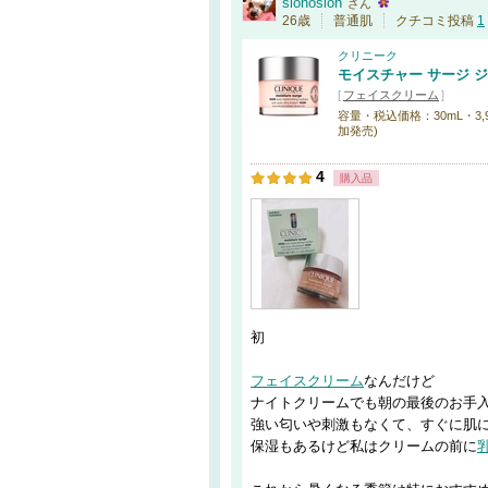
sionosion
さん
26歳
普通肌
クチコミ投稿
1
クリニーク
モイスチャー サージ ジ
[
フェイスクリーム
]
容量・税込価格：30mL・3,960円
加発売)
4
購入品
初
フェイスクリーム
なんだけど
ナイトクリームでも朝の最後のお手
強い匂いや刺激もなくて、すぐに肌に
保湿もあるけど私はクリームの前に