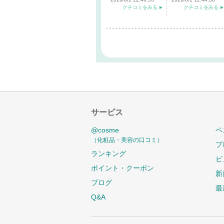
クチコミをみる
クチコミをみる
サービス
@cosme
ベ
（化粧品・美容の口コミ）
プ
ランキング
ビ
ポイント・クーポン
新
ブログ
最
Q&A