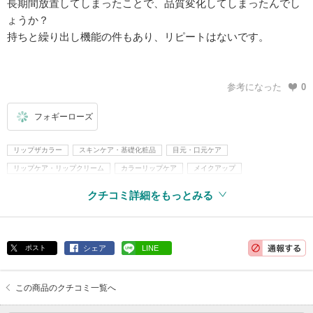
長期間放置してしまったことで、品質変化してしまったんでし
ょうか？
持ちと繰り出し機能の件もあり、リピートはないです。
参考になった
0
フォギーローズ
リップザカラー
スキンケア・基礎化粧品
目元・口元ケア
リップケア・リップクリーム
カラーリップケア
メイクアップ
口紅・グロス・リップライナー
口紅
リップスティック
ティント
クチコミ詳細をもっとみる
ポスト
シェア
LINE
この商品のクチコミ一覧へ