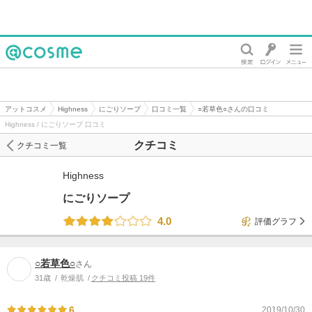
@cosme
アットコスメ
Highness
にごりソープ
口コミ一覧
○若草色○さんの口コミ
Highness / にごりソープ 口コミ
クチコミ
クチコミ一覧
Highness
にごりソープ
4.0
評価グラフ
○若草色○
さん
31歳
乾燥肌
クチコミ投稿 19件
6
2019/10/30