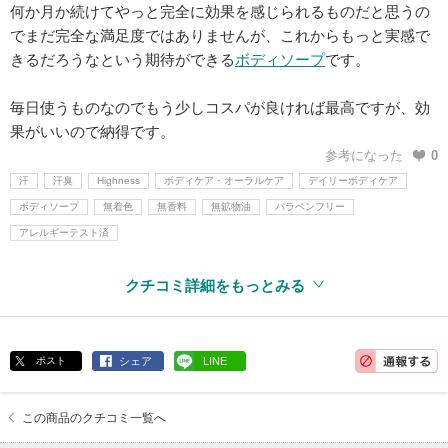
何か月か続けてやっと完全に効果を感じられるものだと思うの
でまだ完全な満足度ではありませんが、これからもっと実感で
きるだろうなという期待ができる
ボディソープ
です。
毎日使うものなのでもう少しコスパが良ければ最高ですが、効
果がいいので納得です。
参考になった
0
汗
汗臭
Highness
ボディケア・オーラルケア
デイリーボディケア
ボディソープ
無着色
無香料
無鉱物油
パラベンフリー
アレルギーテスト済
クチコミ詳細をもっとみる
ポスト
シェア
LINE
この商品のクチコミ一覧へ