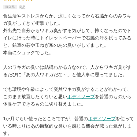
購入品
現品
食生活やストレスからか、涼しくなってから右脇からのみワキ
ガ臭がしてきて衝撃でした。
外出先で自分からワキガ臭がする気がして、怖くなったのでト
イレに行った時にトイレットペーパーで右脇の汗を拭ってみる
と、鉛筆の芯や玉ねぎ系のあの臭いがしてました。
本当にショックでした。
人のワキガの臭いは結構わかる方なので、人からワキガ臭がす
るたびに「あの人ワキガだな～」と他人事に思ってました。
でも環境や年齢によって突然ワキガ臭がすることがわかって、
このまま放置したくないと思い
ボディソープ
を普通のものから
体臭ケアできるものに切り替えました。
1か月ぐらい使ったところですが、普通の
ボディソープ
を使って
いる時よりはあの衝撃的な臭いを感じる機会が減った気がしま
す。