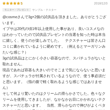
5
2018/12/3
モニター・プレゼント
サンプル・テスター
@cosmeさんで3g×2個の試供品を頂きました。ありがとうござ
います。
イプサは20代の頃1年以上使用した事があり、良いコスメなの
はわかっていたので試供品プレゼントの当選を知った時は本当
に嬉しく、使うのが楽しみでした。 テクスチャーは皆さん口
コミに書かれているように硬めです。（例えるとマーガリンみ
たいな感じ？）
3gの試供品はとにかく小さい容器なので、スパチュラがないと
取れません。
現品であれば容器も大きいのでそこまで気にならないと思いま
すが、スパチュラが付属されているようなので、使う事必須だ
と思います。（指の腹で軽く取れるような感じではありませ
ん）
そして何より驚いたのはクリームの滑らかさでした。色々なク
リームを使用してきましたが、なかなかお目にかかれないテク
スチャーだと思います。 当然、滑らかなので伸びがよくベタ