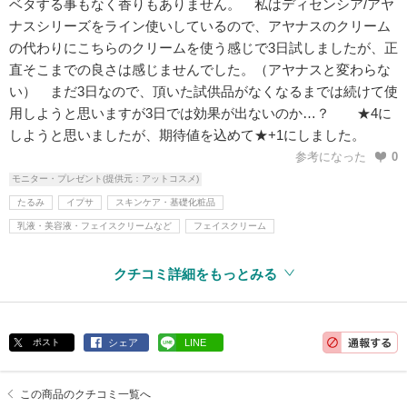
ベタする事もなく香りもありません。 私はディセンシア/アヤ
ナスシリーズをライン使いしているので、アヤナスのクリーム
の代わりにこちらのクリームを使う感じで3日試しましたが、正
直そこまでの良さは感じませんでした。（アヤナスと変わらな
い） まだ3日なので、頂いた試供品がなくなるまでは続けて使
用しようと思いますが3日では効果が出ないのか…？ ★4に
しようと思いましたが、期待値を込めて★+1にしました。
参考になった
0
モニター・プレゼント(提供元：アットコスメ)
たるみ
イプサ
スキンケア・基礎化粧品
乳液・美容液・フェイスクリームなど
フェイスクリーム
クチコミ詳細をもっとみる
ポスト
シェア
LINE
この商品のクチコミ一覧へ