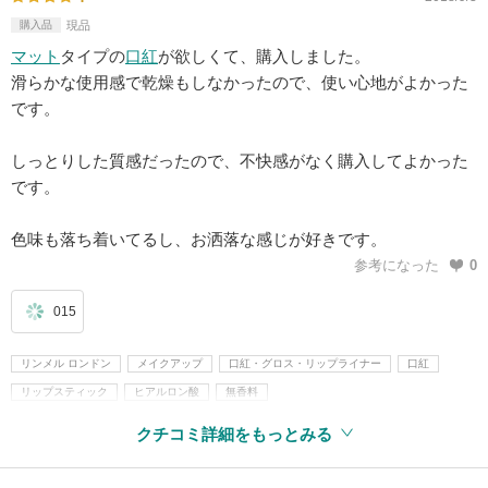
購入品
現品
マット
タイプの
口紅
が欲しくて、購入しました。
滑らかな使用感で乾燥もしなかったので、使い心地がよかった
です。
しっとりした質感だったので、不快感がなく購入してよかった
です。
色味も落ち着いてるし、お洒落な感じが好きです。
参考になった
0
015
リンメル ロンドン
メイクアップ
口紅・グロス・リップライナー
口紅
リップスティック
ヒアルロン酸
無香料
クチコミ詳細をもっとみる