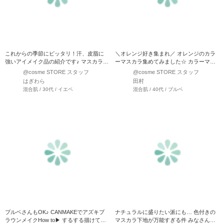
これからの季節にピッタリ！汗、皮脂に
＼オレンジ好き集まれ／ オレンジのカラ
強いアイメイク品の紹介です♪ マスカラは
ーマスカラ集めてみました☆ カラーマス
キャンメイクのク…
カラもどん…
@cosme STORE スタッフ
@cosme STORE スタッフ
はぎわら
田村
混合肌 / 30代 / イエベ
混合肌 / 40代 / ブルベ
ブルベさんもOK♪ CANMAKEでアズキブ
ナチュラルに盛りたい派にも… 色付きの
ラウンメイクHow to▶ するする描けて大
マスカラ下地が万能すぎる件 みなさんマ