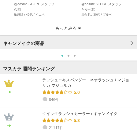
人気のク…
スカラ下地はお使いで…
@cosme STORE スタッフ
@cosme STORE スタッフ
久岡
たなべ⌘
敏感肌 / 40代 / イエベ
混合肌 / 30代 / ブルベ
もっとみる
キャンメイクの商品
マスカラ 週間ランキング
ラッシュエキスパンダー ネオラッシュ / マジョ
リカ マジョルカ
5.0
846件
@cosme STORE スタッフ
@cosme STORE スタッフ
@cosme STORE スタッフ
@cosme STORE スタッフ
@cosme STORE スタッフ
@cosme STORE スタッフ
たなべ⌘
袋
たなべ⌘
久岡
たなべ⌘
たなべ⌘
混合肌 / 30代 / ブルベ
混合肌 / 30代 / イエベ
混合肌 / 30代 / ブルベ
敏感肌 / 40代 / イエベ
混合肌 / 40代 / ブルベ
混合肌 / 50代 / ブルベ
クイックラッシュカーラー / キャンメイク
5.3
21117件