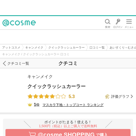
@cosme
アットコスメ
キャンメイク
クイックラッシュカーラー
口コミ一覧
あいすくり～むさ
キャンメイク / クイックラッシュカーラー 口コミ
クチコミ
クチコミ一覧
キャンメイク
クイックラッシュカーラー
5.3
評価グラフ
1
位
マスカラ下地・トップコート
ランキング
ポイントがたまる！使える！
1,500円（税込）以上ご購入で送料無料
@cosme SHOPPING
で購入