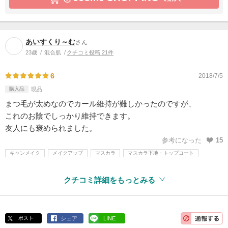
あいすくり～む
さん
23歳
混合肌
クチコミ投稿 21件
6
2018/7/5
購入品
現品
まつ毛が太めなのでカール維持が難しかったのですが、
これのお陰でしっかり維持できます。
友人にも褒められました。
参考になった
15
キャンメイク
メイクアップ
マスカラ
マスカラ下地・トップコート
クチコミ詳細をもっとみる
ポスト
シェア
LINE