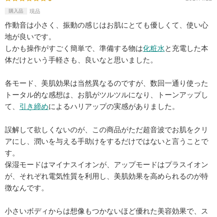
購入品
現品
作動音は小さく、振動の感じはお肌にとても優しくて、使い心
地が良いです。
しかも操作がすごく簡単で、準備する物は
化粧水
と充電した本
体だけという手軽さも、良いなと思いました。
各モード、美肌効果は当然異なるのですが、数回一通り使った
トータル的な感想は、お肌がツルツルになり、トーンアップし
て、
引き締め
によるハリアップの実感がありました。
誤解して欲しくないのが、この商品がただ超音波でお肌をクリ
アにし、潤いを与える手助けをするだけではないと言うことで
す。
保湿モードはマイナスイオンが、アップモードはプラスイオン
が、それぞれ電気性質を利用し、美肌効果を高められるのが特
徴なんです。
小さいボディからは想像もつかないほど優れた美容効果で、ス