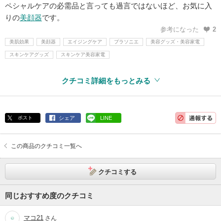
ペシャルケアの必需品と言っても過言ではないほど、お気に入
りの
美顔器
です。
参考になった
2
美肌効果
美顔器
エイジングケア
プラソニエ
美容グッズ・美容家電
スキンケアグッズ
スキンケア美容家電
クチコミ詳細をもっとみる
ポスト
シェア
LINE
この商品のクチコミ一覧へ
クチコミする
同じおすすめ度のクチコミ
マコ21
さん