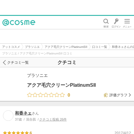
@cosme
アットコスメ
プラソニエ
アクア毛穴クリーンPlatinumSII
口コミ一覧
和香ネェさんの
プラソニエ / アクア毛穴クリーンPlatinumSII 口コミ
クチコミ
クチコミ一覧
プラソニエ
アクア毛穴クリーンPlatinumSII
0
評価グラフ
和香ネェ
さん
37歳
混合肌
クチコミ投稿 26件
6
2017/4/12