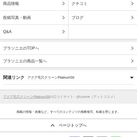
商品情報
クチコミ
投稿写真・動画
ブログ
Q&A
プラソニエのTOPへ
プラソニエの商品一覧へ
関連リンク
アクア毛穴クリーンPlatinumSII
アクア毛穴クリーンPlatinumSII
の口コミサイト - @cosme（アットコスメ）
掲載の情報・画像など、すべてのコンテンツの無断複写、転載を禁じます。
ページトップへ