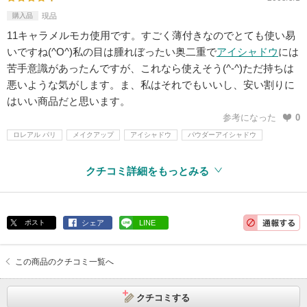
購入品
現品
11キャラメルモカ使用です。すごく薄付きなのでとても使い易
いですね(^O^)私の目は腫れぼったい奥二重で
アイシャドウ
には
苦手意識があったんですが、これなら使えそう(^-^)ただ持ちは
悪いような気がします。ま、私はそれでもいいし、安い割りに
はいい商品だと思います。
参考になった
0
ロレアル パリ
メイクアップ
アイシャドウ
パウダーアイシャドウ
クチコミ詳細をもっとみる
ポスト
シェア
LINE
この商品のクチコミ一覧へ
クチコミする