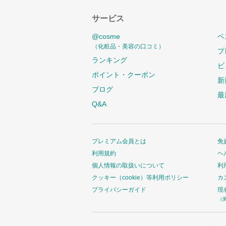
サービス
@cosme
ベ
（化粧品・美容の口コミ）
プ
ランキング
ビ
ポイント・クーポン
新
ブログ
最
Q&A
プレミアム会員とは
免
利用規約
ヘ
個人情報の取扱いについて
利
クッキー（cookie）等利用ポリシー
カ
プライバシーガイド
現
（