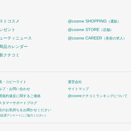
ストコスメ
@cosme SHOPPING
（通販）
レゼント
@cosme STORE
（店舗）
ューティニュース
@cosme CAREER
（美容の求人）
商品カレンダー
新クチコミ
責・コピーライト
運営会社
ルプ・お問い合わせ
サイトマップ
用規約違反に関するご連絡
@cosmeクチコミランキングについて
スタマーサポートブログ
在のお気持ちをお聞かせください
満足度アンケートにご協力ください）