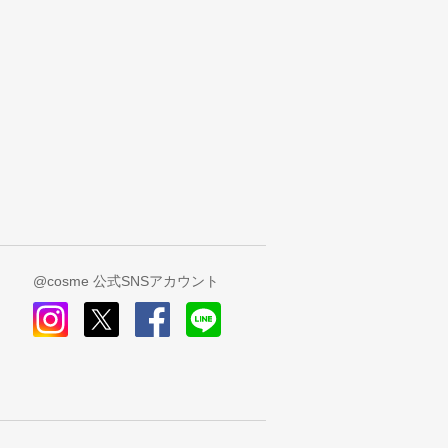
@cosme 公式SNSアカウント
instagram
x
facebook
line