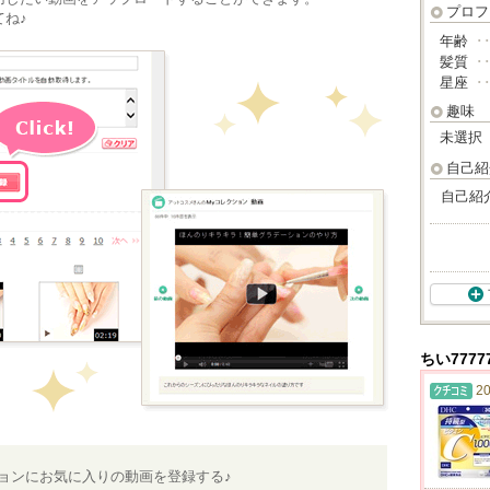
プロフ
ね♪
年齢
･
髪質
･
星座
･
趣味
未選択
自己紹
自己紹
ちい777
20
ションにお気に入りの動画を登録する♪