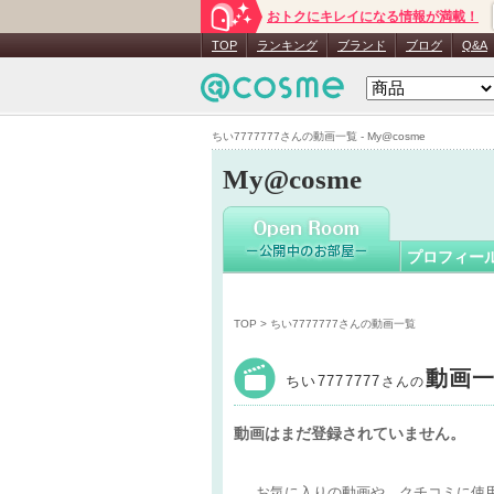
おトクにキレイになる情報が満載！
ちい77777
TOP
ランキング
ブランド
ブログ
Q&A
ちい7777777さんの動画一覧 - My@cosme
My@cosme
プロフィー
TOP
> ちい7777777さんの動画一覧
動画
ちい7777777
さんの
動画はまだ登録されていません。
お気に入りの動画や、クチコミに使