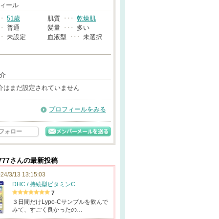
→
ィール
･･
51歳
肌質
･･･
乾燥肌
･･
普通
髪量
･･･
多い
･･
未設定
血液型
･･･
未選択
介
介はまだ設定されていません
プロフィールをみる
フォロー
7777さんの最新投稿
24/3/13 13:15:03
DHC / 持続型ビタミンC
7
３日間だけLypo-Cサンプルを飲んで
みて、すごく良かったの…