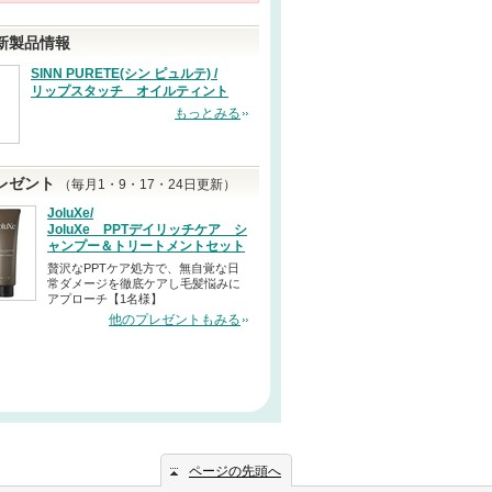
新製品情報
SINN PURETE(シン ピュルテ) /
リップスタッチ オイルティント
もっとみる
レゼント
（毎月1・9・17・24日更新）
JoluXe/
JoluXe PPTデイリッチケア シ
ャンプー＆トリートメントセット
贅沢なPPTケア処方で、無自覚な日
常ダメージを徹底ケアし毛髪悩みに
アプローチ【1名様】
他のプレゼントもみる
ページの先頭へ