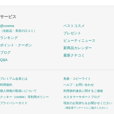
サービス
@cosme
ベストコスメ
（化粧品・美容の口コミ）
プレゼント
ランキング
ビューティニュース
ポイント・クーポン
新商品カレンダー
ブログ
最新クチコミ
Q&A
プレミアム会員とは
免責・コピーライト
利用規約
ヘルプ・お問い合わせ
個人情報の取扱いについて
利用規約違反に関するご連絡
クッキー（cookie）等利用ポリシー
カスタマーサポートブログ
プライバシーガイド
現在のお気持ちをお聞かせください
（満足度アンケートにご協力ください）