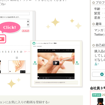
プロフ
ね♪
年齢
･
髪質
･
星座
･
趣味
マンガ
Twitter
自己紹
購入品
してし
ピなし
る
会社員３
20
ションにお気に入りの動画を登録する♪