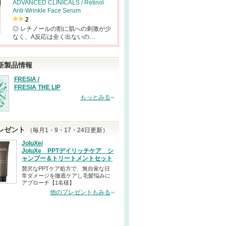
ADVANCED CLINICALS / Retinol
Anti-Wrinkle Face Serum
2
◎ レチノールの割に肌への刺激が少
なく、A反応は全く出ないの…
新製品情報
FRESIA /
FRESIA THE LIP
もっとみる
レゼント
（毎月1・9・17・24日更新）
JoluXe/
JoluXe PPTデイリッチケア シ
ャンプー＆トリートメントセット
贅沢なPPTケア処方で、無自覚な日
常ダメージを徹底ケアし毛髪悩みに
アプローチ【1名様】
他のプレゼントもみる