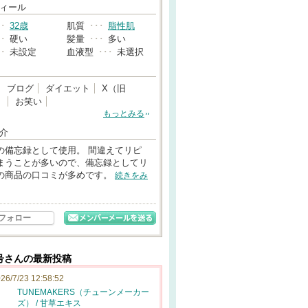
→
ィール
･･
32歳
肌質
･･･
脂性肌
･･
硬い
髪量
･･･
多い
･･
未設定
血液型
･･･
未選択
ブログ
ダイエット
X（旧
）
お笑い
もっとみる
介
の備忘録として使用。 間違えてリピ
まうことが多いので、備忘録としてリ
の商品の口コミが多めです。
続きをみ
フォロー
号さんの最新投稿
26/7/23 12:58:52
TUNEMAKERS（チューンメーカー
ズ） / 甘草エキス