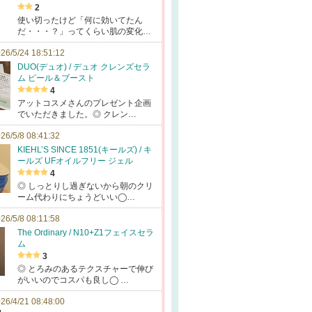
2
使い切ったけど「何に効いてたん
だ・・・？」ってくらい肌の変化…
26/5/24 18:51:12
DUO(デュオ) / デュオ クレンズセラ
ム ピール＆ブースト
4
アットコスメさんのプレゼント企画
でいただきました。◎ クレン…
26/5/8 08:41:32
KIEHL’S SINCE 1851(キールズ) / キ
ールズ UFオイルフリー ジェル
4
◎ しっとりし過ぎないから朝のクリ
ーム代わりにちょうどいい◯…
26/5/8 08:11:58
The Ordinary / N10+Z1フェイスセラ
ム
3
◎ とろみのあるテクスチャーで伸び
がいいのでコスパも良し◯ …
26/4/21 08:48:00