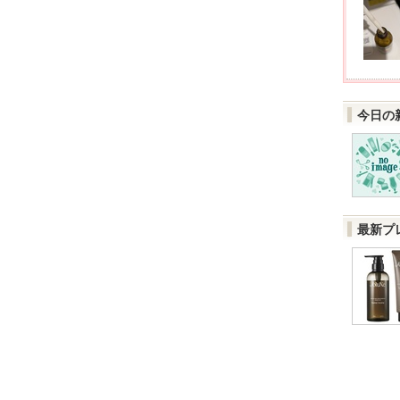
今日の
最新プ