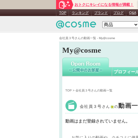
おトクにキレイになる情報が満載！
会社員３
TOP
ランキング
ブランド
ブログ
Q&A
会社員３号さんの動画一覧 - My@cosme
My@cosme
プロフィー
TOP
> 会社員３号さんの動画一覧
動画
会社員３号
さん
の
動画はまだ登録されていません。
お気に入りの動画や、クチコミに使