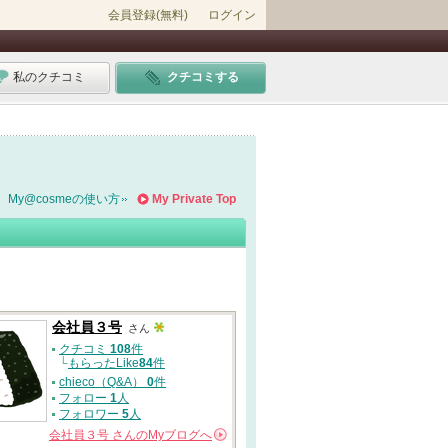
会員登録(無料)
ログイン
私のクチコミ
クチコミする
My@cosmeの使い方
My Private Top
会社員３号
さん
クチコミ
108
件
└
もらったLike
84
件
chieco（Q&A）
0
件
フォロー
1
人
フォロワー
5
人
会社員３号
さんの
Myブログへ