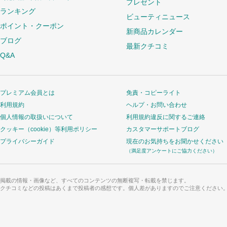
プレゼント
ランキング
ビューティニュース
ポイント・クーポン
新商品カレンダー
ブログ
最新クチコミ
Q&A
プレミアム会員とは
免責・コピーライト
利用規約
ヘルプ・お問い合わせ
個人情報の取扱いについて
利用規約違反に関するご連絡
クッキー（cookie）等利用ポリシー
カスタマーサポートブログ
プライバシーガイド
現在のお気持ちをお聞かせください
（満足度アンケートにご協力ください）
掲載の情報・画像など、すべてのコンテンツの無断複写・転載を禁じます。
クチコミなどの投稿はあくまで投稿者の感想です。個人差がありますのでご注意ください