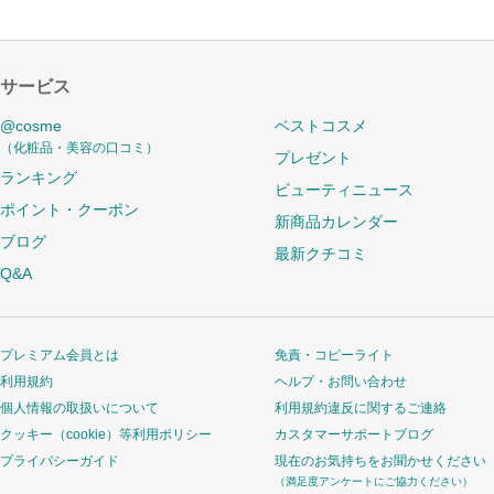
サービス
@cosme
ベストコスメ
（化粧品・美容の口コミ）
プレゼント
ランキング
ビューティニュース
ポイント・クーポン
新商品カレンダー
ブログ
最新クチコミ
Q&A
プレミアム会員とは
免責・コピーライト
利用規約
ヘルプ・お問い合わせ
個人情報の取扱いについて
利用規約違反に関するご連絡
クッキー（cookie）等利用ポリシー
カスタマーサポートブログ
プライバシーガイド
現在のお気持ちをお聞かせください
（満足度アンケートにご協力ください）