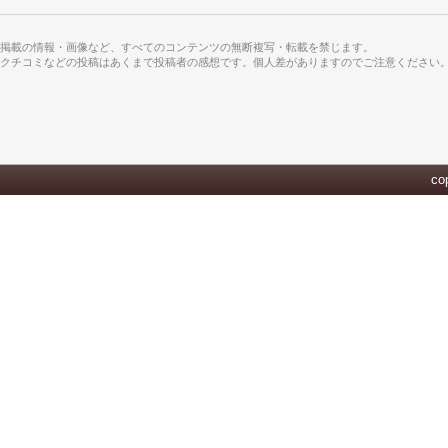
掲載の情報・画像など、すべてのコンテンツの無断複写・転載を禁じます。
クチコミなどの投稿はあくまで投稿者の感想です。個人差がありますのでご注意ください
cop