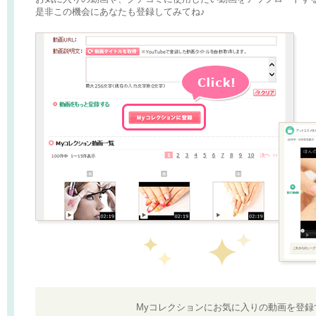
是非この機会にあなたも登録してみてね♪
Myコレクションにお気に入りの動画を登録