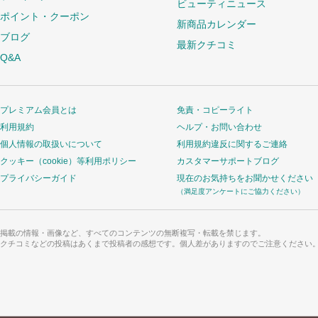
ビューティニュース
ポイント・クーポン
新商品カレンダー
ブログ
最新クチコミ
Q&A
プレミアム会員とは
免責・コピーライト
利用規約
ヘルプ・お問い合わせ
個人情報の取扱いについて
利用規約違反に関するご連絡
クッキー（cookie）等利用ポリシー
カスタマーサポートブログ
プライバシーガイド
現在のお気持ちをお聞かせください
（満足度アンケートにご協力ください）
掲載の情報・画像など、すべてのコンテンツの無断複写・転載を禁じます。
クチコミなどの投稿はあくまで投稿者の感想です。個人差がありますのでご注意ください