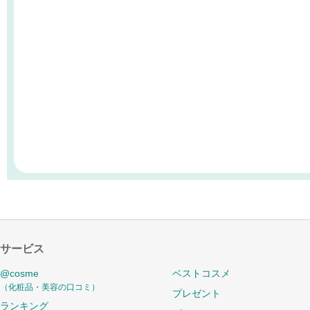
サービス
@cosme
ベストコスメ
（化粧品・美容の口コミ）
プレゼント
ランキング