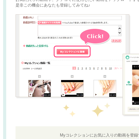
是非この機会にあなたも登録してみてね♪
Myコレクションにお気に入りの動画を登録