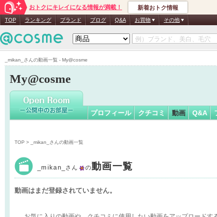
おトクにキレイになる情報が満載！
新着おトク情報
_mikan_
TOP
ランキング
ブランド
ブログ
Q&A
お買物
その他
_mikan_さんの動画一覧 - My@cosme
My@cosme
プロフィール
クチコミ
動画
Q&A
TOP
> _mikan_さんの動画一覧
動画一覧
_mikan_
さん
の
動画はまだ登録されていません。
お気に入りの動画や、クチコミに使用したい動画をアップロードす