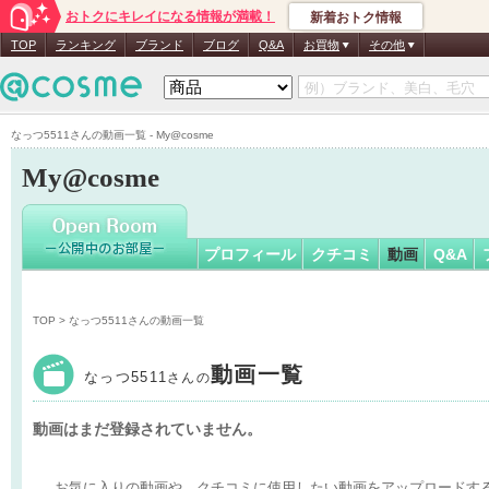
おトクにキレイになる情報が満載！
新着おトク情報
なっつ551
TOP
ランキング
ブランド
ブログ
Q&A
お買物
その他
なっつ5511さんの動画一覧 - My@cosme
My@cosme
プロフィール
クチコミ
動画
Q&A
TOP
> なっつ5511さんの動画一覧
動画一覧
なっつ5511
さんの
動画はまだ登録されていません。
お気に入りの動画や、クチコミに使用したい動画をアップロードす