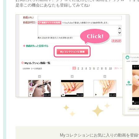
是非この機会にあなたも登録してみてね♪
Myコレクションにお気に入りの動画を登録