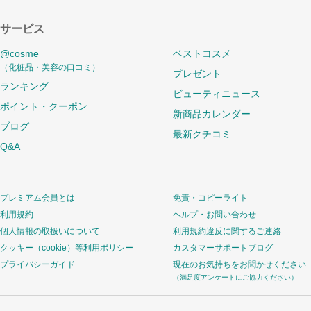
サービス
@cosme
ベストコスメ
（化粧品・美容の口コミ）
プレゼント
ランキング
ビューティニュース
ポイント・クーポン
新商品カレンダー
ブログ
最新クチコミ
Q&A
プレミアム会員とは
免責・コピーライト
利用規約
ヘルプ・お問い合わせ
個人情報の取扱いについて
利用規約違反に関するご連絡
クッキー（cookie）等利用ポリシー
カスタマーサポートブログ
プライバシーガイド
現在のお気持ちをお聞かせください
（満足度アンケートにご協力ください）