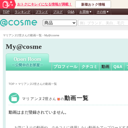
おトクにキレイになる情報が満載！
新着おトク情報
マリアンヌ
TOP
ランキング
ブランド
ブログ
Q&A
お買物
その他
マリアンヌ2世さんの動画一覧 - My@cosme
My@cosme
プロフィール
クチコミ
動画
Q&A
TOP
> マリアンヌ2世さんの動画一覧
動画一覧
マリアンヌ2世
さん
の
動画はまだ登録されていません。
お気に入りの動画や、クチコミに使用したい動画をアップロードす