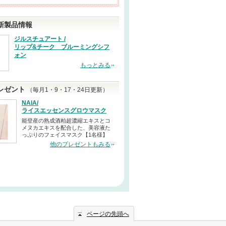
新製品情報
ジルスチュアート /
リップ&チーク ブルーミングシフ
ォン
もっとみる
レゼント
（毎月1・9・17・24日更新）
NAIA/
ライスエッセンスグロウマスク
能登産の熟成酒粕超濃縮エキスとコ
メヌカエキスを配合した、美容液た
っぷりのフェイスマスク【1名様】
他のプレゼントもみる
ページの先頭へ