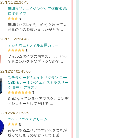
23/1/11 22:36:43
無印良品 / エイジングケア化粧水 高
保湿タイプ
3
無印はハズレがないかなと思って大
容量のものを買いましたがとろ…
23/1/11 22:34:43
デジャヴュ / フィルム眉カラー
5
フィルムタイプの眉マスカラ。とっ
てもコンパクトなブラシなので…
22/12/27 01:43:05
ステラシード / エイトザタラソ ユー
CBD＆カーミング エクストラスリー
ク 集中ヘアマスク
7
3inになっているヘアマスク。コンデ
ィショナーとしてだけでは…
22/12/26 21:53:51
ニベア / ニベアクリーム
3
昔からあるニベアですがベタつきが
残ってしまうのがどうしても苦…