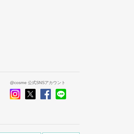
@cosme 公式SNSアカウント
instagram
x
facebook
line