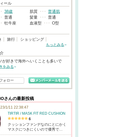
→
ィール
･･
38歳
肌質
･･･
普通肌
･･
普通
髪量
･･･
普通
･･
牡牛座
血液型
･･･
O型
き
旅行
ショッピング
もっとみる
介
ツが好きで海外へいくことも多いで
きをみる
フォロー
INOさんの最新投稿
23/1/11 22:38:47
TIRTIR / MASK FIT RED CUSHION
6
クッションファンデなのにとにかく
マスクにつきにくいので優秀で…