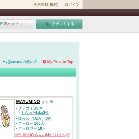
会員登録(無料)
ログイン
私のクチコミ
クチコミする
My@cosmeの使い方
My Private Top
MAYUMINO
さん
クチコミ
28
件
└
もらったLike
2
件
chieco（Q&A）
0
件
フォロー
100
人
フォロワー
18
人
MAYUMINO
さんの
Myブログへ