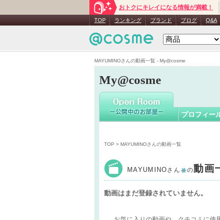
おトクにキレイになる情報が満載！
MAYUMIN
TOP
ランキング
ブランド
ブログ
Q&A
MAYUMINOさんの動画一覧 - My@cosme
My@cosme
プロフィー
TOP
> MAYUMINOさんの動画一覧
動画
MAYUMINO
さん
の
動画はまだ登録されていません。
お気に入りの動画や、クチコミに使