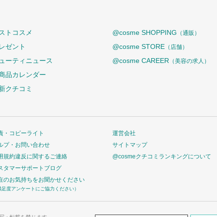
ストコスメ
@cosme SHOPPING
（通販）
レゼント
@cosme STORE
（店舗）
ューティニュース
@cosme CAREER
（美容の求人）
商品カレンダー
新クチコミ
責・コピーライト
運営会社
ルプ・お問い合わせ
サイトマップ
用規約違反に関するご連絡
@cosmeクチコミランキングについて
スタマーサポートブログ
在のお気持ちをお聞かせください
満足度アンケートにご協力ください）