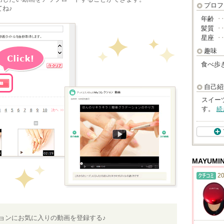
プロフ
ね♪
年齢
･
髪質
･
星座
･
趣味
食べ歩
自己紹
スイー
す。
続
MAYUM
20
ションにお気に入りの動画を登録する♪