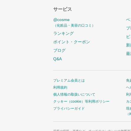
サービス
@cosme
ベ
（化粧品・美容の口コミ）
プ
ランキング
ビ
ポイント・クーポン
新
ブログ
最
Q&A
プレミアム会員とは
免
利用規約
ヘ
個人情報の取扱いについて
利
クッキー（cookie）等利用ポリシー
カ
プライバシーガイド
現
（