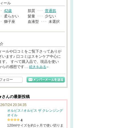
→
ィール
･･
42歳
肌質
･･･
普通肌
･･
柔らかい
髪量
･･･
少ない
･･
獅子座
血液型
･･･
未選択
介
ィールや口コミをご覧下さってありが
ざいます♪ 口コミはスキンケア中心に
ます。 すべて購入品で、現品を使い
からの感想です…
続きをみる
フォロー
★さんの最新投稿
26/7/24 20:34:35
オルビス / オルビス ザ クレンジング
オイル
4
120mlサイズを約1ヶ月で使い切りま