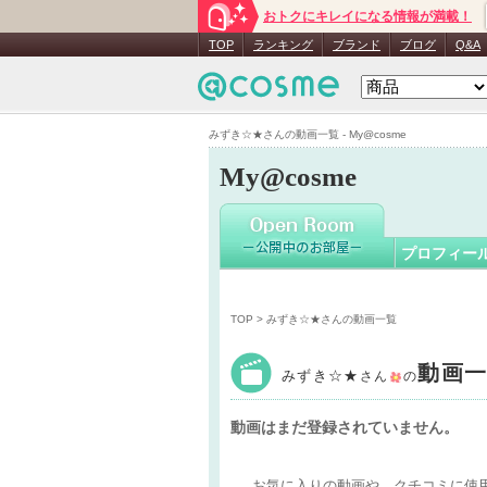
おトクにキレイになる情報が満載！
みずき☆
TOP
ランキング
ブランド
ブログ
Q&A
みずき☆★さんの動画一覧 - My@cosme
My@cosme
プロフィー
TOP
> みずき☆★さんの動画一覧
動画
みずき☆★
さん
の
動画はまだ登録されていません。
お気に入りの動画や、クチコミに使