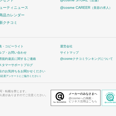
レゼント
@cosme STORE
（店舗）
ューティニュース
@cosme CAREER
（美容の求人）
商品カレンダー
新クチコミ
責・コピーライト
運営会社
ルプ・お問い合わせ
サイトマップ
用規約違反に関するご連絡
@cosmeクチコミランキングについて
スタマーサポートブログ
在のお気持ちをお聞かせください
満足度アンケートにご協力ください）
写・転載を禁じます。
メーカーのみなさまへ
人差がありますのでご注意ください。
@cosmeへの掲載・
ビジネス活用はこちら