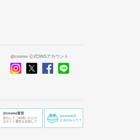
@cosme 公式SNSアカウント
instagram
x
facebook
line
@cosme宣言
@cosmeの
安心してご利用いただけ
ミカエルって？
るサイト運営を目指して