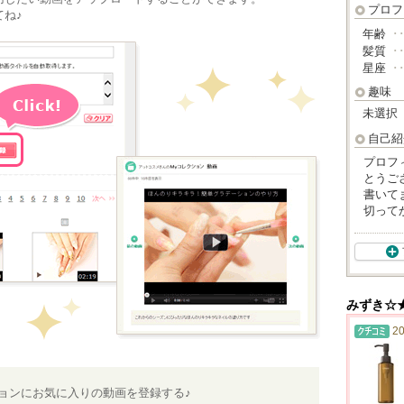
プロフ
ね♪
年齢
･
髪質
･
星座
･
趣味
未選択
自己紹
プロフ
とうご
書いて
切って
みずき☆
20
ションにお気に入りの動画を登録する♪