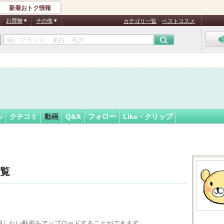
新着おトク情報
★
フォロー
さん
お買物
その他
カテゴリ一覧
ベストコスメ
ル
クチコミ
動画
Q&A
フォロー
Like・クリップ
一覧
用したい動画をアップロードすることができます。