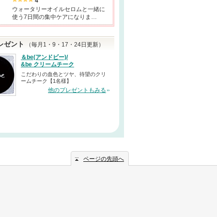
4
ウォータリーオイルセロムと一緒に
使う7日間の集中ケアになりま…
レゼント
（毎月1・9・17・24日更新）
＆be(アンドビー)/
&be クリームチーク
こだわりの血色とツヤ、待望のクリ
ームチーク【1名様】
他のプレゼントもみる
ページの先頭へ