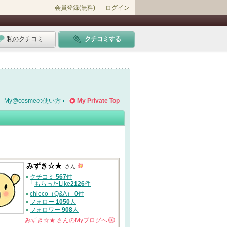
会員登録(無料)
ログイン
私のクチコミ
クチコミする
My@cosmeの使い方
My Private Top
みずき☆★
さん
クチコミ
567
件
└
もらったLike
2126
件
chieco（Q&A）
0
件
フォロー
1050
人
フォロワー
908
人
みずき☆★
さんの
Myブログへ