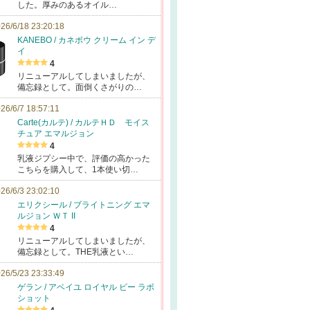
した。厚みのあるオイル…
26/6/18 23:20:18
KANEBO / カネボウ クリーム イン デ
イ
4
リニューアルしてしまいましたが、
備忘録として。面倒くさがりの…
26/6/7 18:57:11
Carte(カルテ) / カルテＨＤ モイス
チュア エマルジョン
4
乳液ジプシー中で、評価の高かった
こちらを購入して、1本使い切…
26/6/3 23:02:10
エリクシール / ブライトニング エマ
ルジョン ＷＴ II
4
リニューアルしてしまいましたが、
備忘録として。THE乳液とい…
26/5/23 23:33:49
ゲラン / アベイユ ロイヤル ビー ラボ
ショット