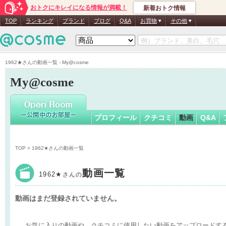
おトクにキレイになる情報が満載！
新着おトク情報
1962★
さ
TOP
ランキング
ブランド
ブログ
Q&A
お買物
その他
1962★さんの動画一覧 - My@cosme
My@cosme
プロフィール
クチコミ
動画
Q&A
TOP
> 1962★さんの動画一覧
動画一覧
1962★
さんの
動画はまだ登録されていません。
お気に入りの動画や、クチコミに使用したい動画をアップロードす