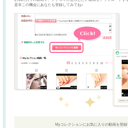
是非この機会にあなたも登録してみてね♪
Myコレクションにお気に入りの動画を登録