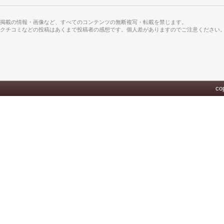
掲載の情報・画像など、すべてのコンテンツの無断複写・転載を禁じます。
クチコミなどの投稿はあくまで投稿者の感想です。個人差がありますのでご注意ください
cop