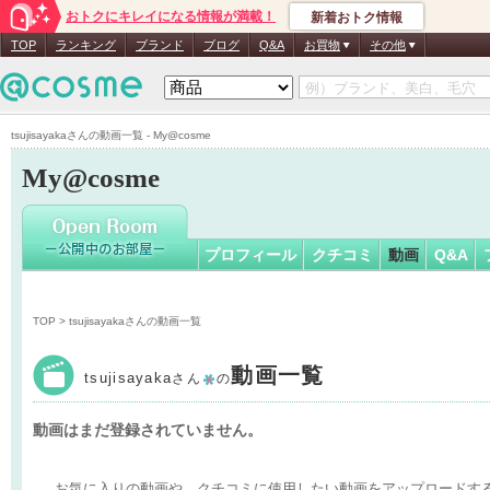
おトクにキレイになる情報が満載！
新着おトク情報
tsujisayak
TOP
ランキング
ブランド
ブログ
Q&A
お買物
その他
tsujisayakaさんの動画一覧 - My@cosme
My@cosme
プロフィール
クチコミ
動画
Q&A
TOP
> tsujisayakaさんの動画一覧
動画一覧
tsujisayaka
さん
の
動画はまだ登録されていません。
お気に入りの動画や、クチコミに使用したい動画をアップロードす