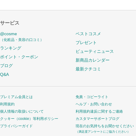
サービス
@cosme
ベストコスメ
（化粧品・美容の口コミ）
プレゼント
ランキング
ビューティニュース
ポイント・クーポン
新商品カレンダー
ブログ
最新クチコミ
Q&A
プレミアム会員とは
免責・コピーライト
利用規約
ヘルプ・お問い合わせ
個人情報の取扱いについて
利用規約違反に関するご連絡
クッキー（cookie）等利用ポリシー
カスタマーサポートブログ
プライバシーガイド
現在のお気持ちをお聞かせください
（満足度アンケートにご協力ください）