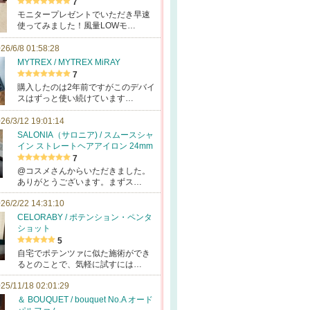
7
モニタープレゼントでいただき早速
使ってみました！風量LOWモ…
26/6/8 01:58:28
MYTREX / MYTREX MiRAY
7
購入したのは2年前ですがこのデバイ
スはずっと使い続けています…
26/3/12 19:01:14
SALONIA（サロニア) / スムースシャ
イン ストレートヘアアイロン 24mm
7
@コスメさんからいただきました。
ありがとうございます。まずス…
26/2/22 14:31:10
CELORABY / ポテンション・ペンタ
ショット
5
自宅でポテンツァに似た施術ができ
るとのことで、気軽に試すには…
25/11/18 02:01:29
＆ BOUQUET / bouquet No.A オード