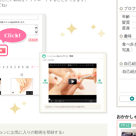
ね♪
プロフ
年齢
･
髪質
･
星座
･
趣味
食べ歩
写真
自己紹
自己紹
おかかし
20
ションにお気に入りの動画を登録する♪