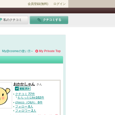
会員登録(無料)
ログイン
私のクチコミ
クチコミする
My@cosmeの使い方
My Private Top
おかかしゃん
さん
認証済
クチコミ
77
件
└
もらったLike
102
件
chieco（Q&A）
0
件
フォロー
0
人
フォロワー
2
人