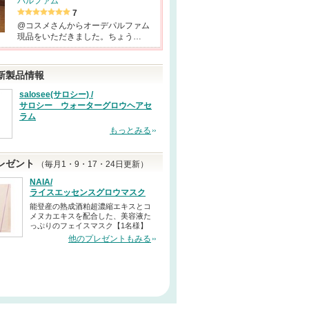
パルファム
7
@コスメさんからオーデパルファム
現品をいただきました。ちょう…
新製品情報
salosee(サロシー) /
サロシー ウォーターグロウヘアセ
ラム
もっとみる
レゼント
（毎月1・9・17・24日更新）
NAIA/
ライスエッセンスグロウマスク
能登産の熟成酒粕超濃縮エキスとコ
メヌカエキスを配合した、美容液た
っぷりのフェイスマスク【1名様】
他のプレゼントもみる