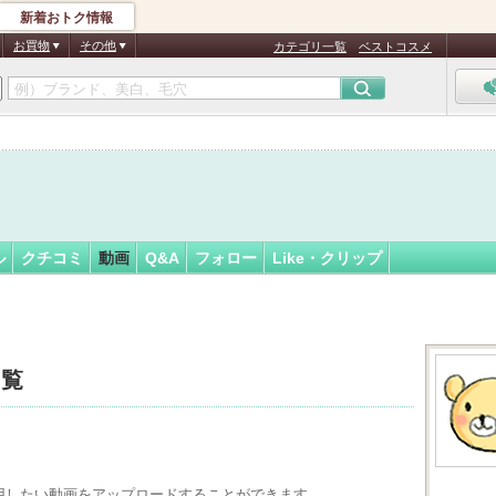
新着おトク情報
ゃん
フォロー
さん
お買物
その他
カテゴリ一覧
ベストコスメ
認
証
済
ル
クチコミ
動画
Q&A
フォロー
Like・クリップ
一覧
用したい動画をアップロードすることができます。