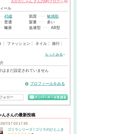
おかかしゃん
さんの
Myブログへ
→
ィール
･･
43歳
肌質
･･･
敏感肌
･･
普通
髪量
･･･
多い
･･
蠍座
血液型
･･･
AB型
き
ファッション
ネイル
旅行
もっとみる
介
介はまだ設定されていません
プロフィールをみる
フォロー
ゃんさんの最新投稿
26/7/17 03:17:45
ゴリラシリーズ / ゴリラのひとふき