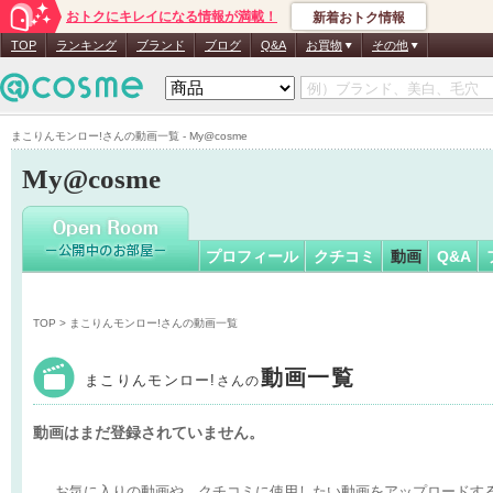
おトクにキレイになる情報が満載！
新着おトク情報
まこりん
TOP
ランキング
ブランド
ブログ
Q&A
お買物
その他
まこりんモンロー!さんの動画一覧 - My@cosme
My@cosme
プロフィール
クチコミ
動画
Q&A
TOP
> まこりんモンロー!さんの動画一覧
動画一覧
まこりんモンロー!
さんの
動画はまだ登録されていません。
お気に入りの動画や、クチコミに使用したい動画をアップロードす