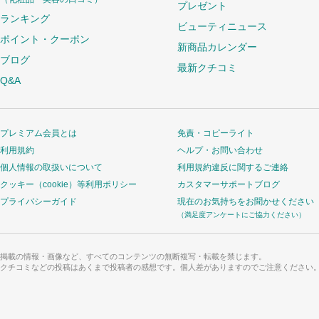
プレゼント
ランキング
ビューティニュース
ポイント・クーポン
新商品カレンダー
ブログ
最新クチコミ
Q&A
プレミアム会員とは
免責・コピーライト
利用規約
ヘルプ・お問い合わせ
個人情報の取扱いについて
利用規約違反に関するご連絡
クッキー（cookie）等利用ポリシー
カスタマーサポートブログ
プライバシーガイド
現在のお気持ちをお聞かせください
（満足度アンケートにご協力ください）
掲載の情報・画像など、すべてのコンテンツの無断複写・転載を禁じます。
クチコミなどの投稿はあくまで投稿者の感想です。個人差がありますのでご注意ください