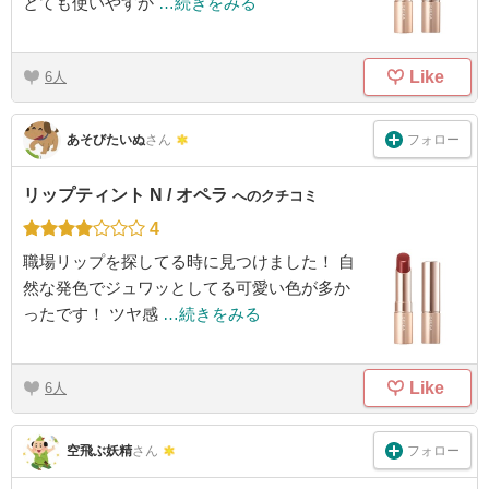
とても使いやすか
…続きをみる
Like
6
フォロー
あそびたいぬ
さん
リップティント N / オペラ
へのクチコミ
4
職場リップを探してる時に見つけました！ 自
然な発色でジュワッとしてる可愛い色が多か
ったです！ ツヤ感
…続きをみる
Like
6
フォロー
空飛ぶ妖精
さん