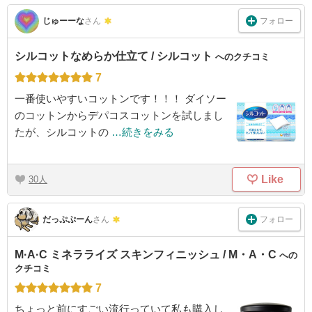
フォロー
じゅーーな
さん
シルコットなめらか仕立て / シルコット
へのクチコミ
7
一番使いやすいコットンです！！！ ダイソー
のコットンからデパコスコットンを試しまし
たが、シルコットの
…続きをみる
Like
30
フォロー
だっぷぷーん
さん
M·A·C ミネラライズ スキンフィニッシュ / M・A・C
への
クチコミ
7
ちょっと前にすごい流行っていて私も購入し