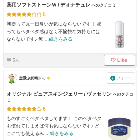
薬用ソフトストーンＷ / デオナチュレ
へのクチコミ
5
朝塗って丸一日臭いが気にならないです！ 塗
ってもベタベタ感はなく不愉快な気持ちには
ならないです♪ 無
…続きをみる
Like
5
フォロー
空飛ぶ妖精
さん
オリジナル ピュアスキンジェリー / ヴァセリン
へのクチコ
ミ
6
ものすごくベタベタしてます！ このベタベタ
も慣れてしまえば何も気にならないです♪ ど
こにでも使えるみ
…続きをみる