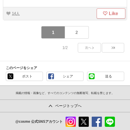
Like
14
1
2
1/2
次へ
このページをシェア
ポスト
シェア
送る
掲載の情報・画像など、すべてのコンテンツの無断複写、転載を禁じます。
ページトップへ
@cosme
公式SNSアカウント
instag
x
faceb
line