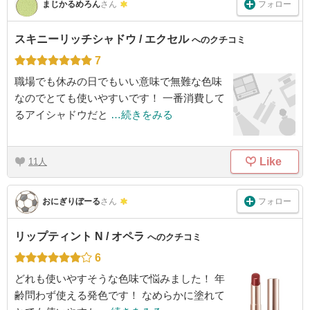
フォロー
まじかるめろん
さん
スキニーリッチシャドウ / エクセル
へのクチコミ
7
職場でも休みの日でもいい意味で無難な色味
なのでとても使いやすいです！ 一番消費して
るアイシャドウだと
…続きをみる
Like
11
フォロー
おにぎりぼーる
さん
リップティント N / オペラ
へのクチコミ
6
どれも使いやすそうな色味で悩みました！ 年
齢問わず使える発色です！ なめらかに塗れて