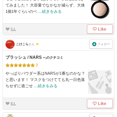
てみました！ 大容量でなかなか減らず、大体
1個1年ぐらいのペ
…続きをみる
Like
5
フォロー
こけこら
さん
ブラッシュ / NARS
へのクチコミ
7
やっぱりパウダー系はNARSが1番なのかな？
と思います！ マスクをつけてても丸一日色落
ちせずに過ごせ
…続きをみる
Like
8