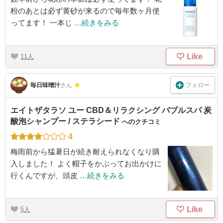
粉のあとは必ず黄砂が来るので毎年数ヶ月使
ってます！ 一本じ
…続きをみる
Like
11
フォロー
毎日味噌汁
さん
エイトザタラソ ユー CBD＆リラクシング バブルスパ 炭
酸泡シャンプー / ステラシード
へのクチコミ
4
梅雨前から猛暑日が続き耐えられなくなり購
入しました！ よく帽子をかぶってお出かけに
行くんですが、頭皮
…続きをみる
Like
5