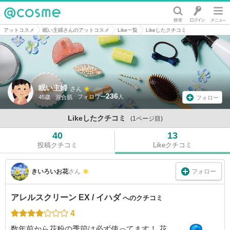
@cosme
アットコスメ
眠い主婦さんのアットコスメ
Like一覧
Likeしたクチコミ
眠い主婦
さん
236
45歳
混合肌
フォロー
Likeしたクチコミ
(1ページ目)
40
13
投稿クチコミ
Likeクチコミ
フォロー
きいろいお花
さん
アレルスクリーン EX / イハダ
へのクチコミ
4
数年前から花粉の季節は必ず使ってます！ 花