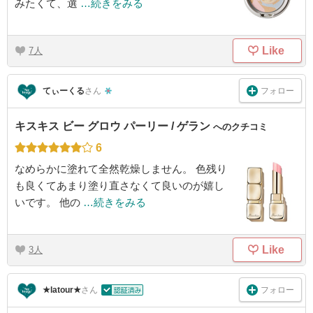
みたくて、選
…続きをみる
Like
7
フォロー
てぃーくる
さん
キスキス ビー グロウ パーリー / ゲラン
へのクチコミ
6
なめらかに塗れて全然乾燥しません。 色残り
も良くてあまり塗り直さなくて良いのが嬉し
いです。 他の
…続きをみる
Like
3
フォロー
★latour★
さん