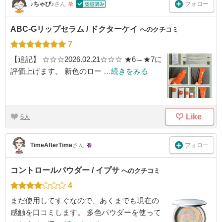
フォロー
♪ちゃび♪
さん
ABC-Gリップセラム / ドクターケイ
へのクチコミ
7
【追記】 ☆☆☆2026.02.21☆☆☆ ★6→★7に
評価上げます。 新色のロー
…続きをみる
Like
6
フォロー
TimeAfterTime
さん
コントロールパウダー / イプサ
へのクチコミ
4
まだ使用してすぐなので、あくまでも現在の
感触を口コミします。 多色パウダーを使って