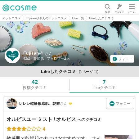
@cosme
アットコスメ
Fujisan@さんのアットコスメ
Like一覧
Likeしたクチコミ
Fujisan@
さん
1
43歳
乾燥肌
フォロー
Likeしたクチコミ
(1ページ目)
42
7
投稿クチコミ
Likeクチコミ
フォロー
レレレ乾燥敏感肌、乾癬
さん
オルビスユー ミスト / オルビス
へのクチコミ
4
敏感肌で乾燥肌の方にはおすすめです。 サイ