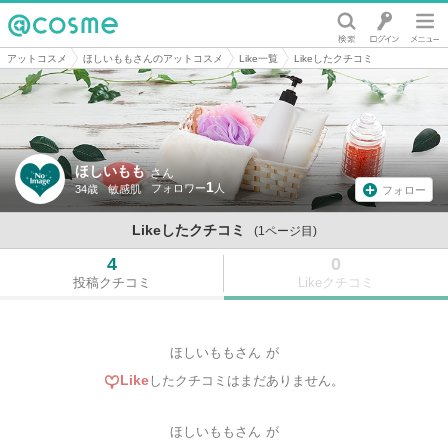
@cosme
アットコスメ
ほしいももさんのアットコスメ
Like一覧
Likeしたクチコミ
ほしいもも
さん
1
34歳
敏感肌
フォロー
Likeしたクチコミ
(1ページ目)
4
0
投稿クチコミ
Likeクチコミ
ほしいももさん
が
Like
したクチコミはまだありません。
ほしいももさん
が