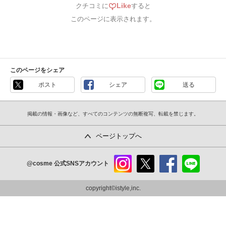
Like
クチコミに
すると
このページに表示されます。
このページをシェア
ポスト
シェア
送る
掲載の情報・画像など、すべてのコンテンツの無断複写、転載を禁じます。
ページトップへ
@cosme
公式SNSアカウント
instag
x
faceb
line
ram
ook
copyright©istyle,inc.