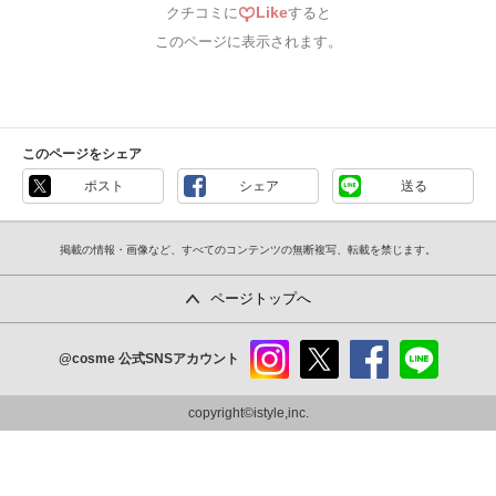
Like
クチコミに
すると
このページに表示されます。
このページをシェア
ポスト
シェア
送る
掲載の情報・画像など、すべてのコンテンツの無断複写、転載を禁じます。
ページトップへ
@cosme
公式SNSアカウント
instag
x
faceb
line
ram
ook
copyright©istyle,inc.