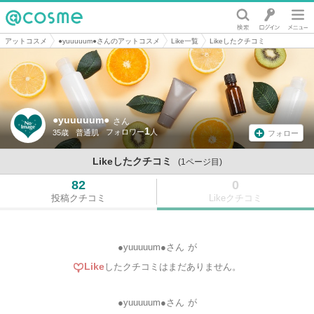
@cosme
アットコスメ
●yuuuuum●さんのアットコスメ
Like一覧
Likeしたクチコミ
●yuuuuum●
さん
1
35歳
普通肌
フォロー
Likeしたクチコミ
(1ページ目)
82
0
投稿クチコミ
Likeクチコミ
●yuuuuum●さん
が
Like
したクチコミはまだありません。
●yuuuuum●さん
が