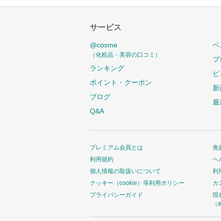
サービス
@cosme
ベ
（化粧品・美容の口コミ）
プ
ランキング
ビ
ポイント・クーポン
新
ブログ
最
Q&A
プレミアム会員とは
免
利用規約
ヘ
個人情報の取扱いについて
利
クッキー（cookie）等利用ポリシー
カ
プライバシーガイド
現
（