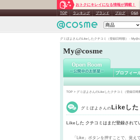
おトクにキレイになる情報が満載！
グミぽよ
TOP
ランキング
ブランド
ブログ
Q&A
グミぽよさんのLikeしたクチコミ（登録日時順） - My@c
My@cosme
プロフィー
TOP
> グミぽよさんのLikeしたクチコミ（登録日時
Likeし
グミぽよ
さんの
Likeした クチコミはまだ登録され
「Like」ボタンを押すことで、覚