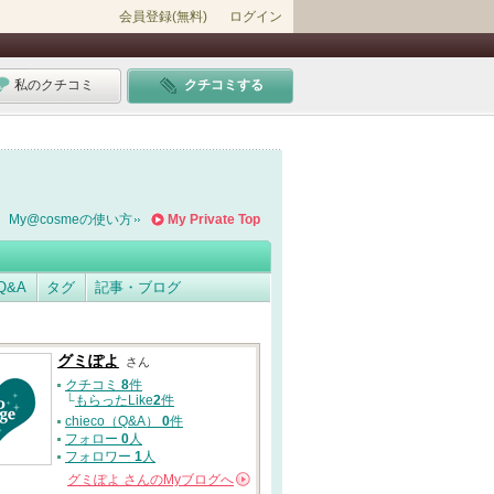
会員登録(無料)
ログイン
私のクチコミ
クチコミする
My@cosmeの使い方
My Private Top
Q&A
タグ
記事・ブログ
グミぽよ
さん
クチコミ
8
件
└
もらったLike
2
件
chieco（Q&A）
0
件
フォロー
0
人
フォロワー
1
人
グミぽよ
さんの
Myブログへ