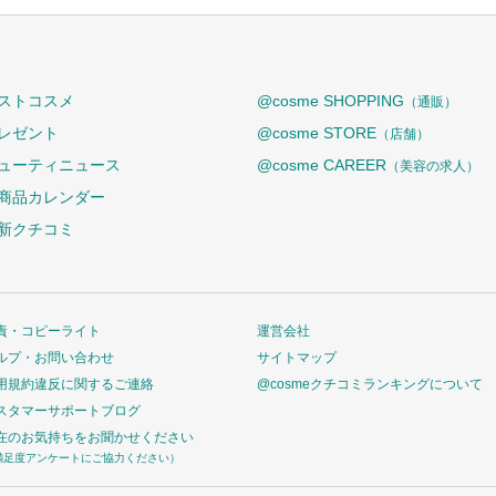
ストコスメ
@cosme SHOPPING
（通販）
レゼント
@cosme STORE
（店舗）
ューティニュース
@cosme CAREER
（美容の求人）
商品カレンダー
新クチコミ
責・コピーライト
運営会社
ルプ・お問い合わせ
サイトマップ
用規約違反に関するご連絡
@cosmeクチコミランキングについて
スタマーサポートブログ
在のお気持ちをお聞かせください
満足度アンケートにご協力ください）