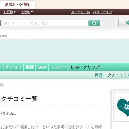
新着おトク情報
フォロー
さん
お買物
その他
カテゴリ一覧
ベストコスメ
osme
ル
クチコミ
動画
Q&A
フォロー
Like・クリップ
商品
クチコミ
順）
た クチコミ一覧
ていません。
えておきたい！感謝したい！といった参考になるクチコミを登録