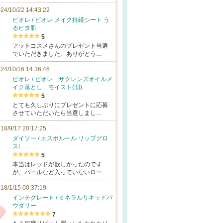
24/10/22 14:43:22
ビオレ / ビオレ メイク持続シート う
るピタ肌
5
アットコスメさんのプレゼント当選
でいただきました、ありがとう…
24/10/16 14:36:46
ビオレ / ビオレ ザクレンズオイルメ
イク落とし モイスト(旧)
5
とても久しぶりにプレゼントに応募
させていただいたら当選しまし…
18/9/17 20:17:25
ダイソー / エスポルール リップグロ
スt
5
本当はレッドが欲しかったのです
が、パールなど入っていないロー…
18/1/15 00:37:19
インテグレート / ミネラルリキッドパ
ウダリー
7