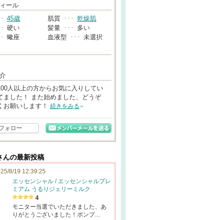
→
ィール
･･
45歳
肌質
･･･
乾燥肌
･･
硬い
髪量
･･･
多い
･･
蠍座
血液型
･･･
未選択
介
100人以上の方からお気に入りしてい
てました！ また始めました、どうぞ
くお願いします！
続きをみる
フォロー
さんの最新投稿
25/8/19 12:39:25
エッセンシャル / エッセンシャルプレ
ミアム うるりジェリーミルク
4
モニター当選でいただきました、あ
りがとうございました！ポンプ…