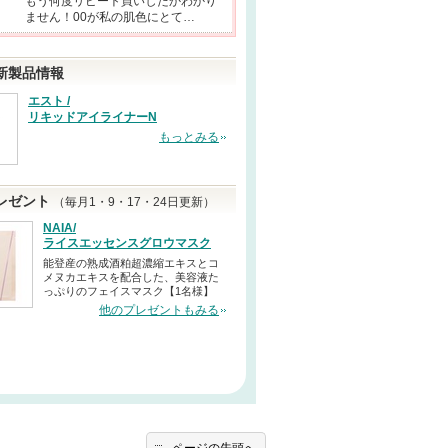
もう何度リピート買いしたかわかり
ません！00が私の肌色にとて…
新製品情報
エスト /
リキッドアイライナーN
もっとみる
レゼント
（毎月1・9・17・24日更新）
NAIA/
ライスエッセンスグロウマスク
能登産の熟成酒粕超濃縮エキスとコ
メヌカエキスを配合した、美容液た
っぷりのフェイスマスク【1名様】
他のプレゼントもみる