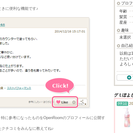
プロフ
ときに便利な機能です♪
年齢
･
髪質
･
星座
･
趣味
未選択
自己紹
以前は
ただい
よろし
グミぽよ
20
、特に参考になったものをOpenRoomのプロフィールに公開す
たクチコミをみんなに教えてね♪