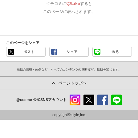
Like
クチコミに
すると
このページに表示されます。
このページをシェア
ポスト
シェア
送る
掲載の情報・画像など、すべてのコンテンツの無断複写、転載を禁じます。
ページトップへ
@cosme
公式SNSアカウント
instag
x
faceb
line
ram
ook
copyright©istyle,inc.