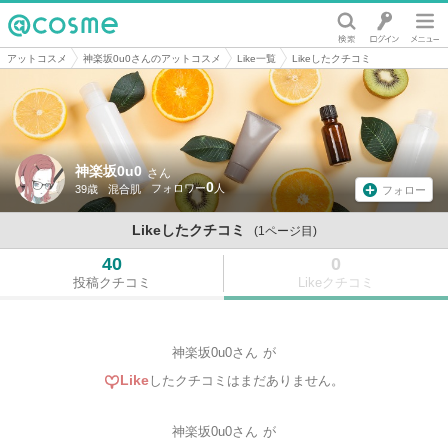
@cosme
アットコスメ
神楽坂0u0さんのアットコスメ
Like一覧
Likeしたクチコミ
神楽坂0u0
さん
0
39歳
混合肌
フォロー
Likeしたクチコミ
(1ページ目)
40
0
投稿クチコミ
Likeクチコミ
神楽坂0u0さん
が
Like
したクチコミはまだありません。
神楽坂0u0さん
が