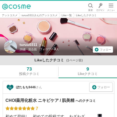
@cosme
アットコスメ
turuu0311さんのアットコスメ
Like一覧
Likeしたクチコミ
turuu0311
さん
3
28歳
混合肌
フォロー
Likeしたクチコミ
(1ページ目)
73
9
投稿クチコミ
Likeクチコミ
フォロー
ぼたもち9446
さん
CHOI薬用化粧水 ニキビケア / 肌美精
へのクチコミ
7
初めて登録し、初めての投稿です。 わざわざ