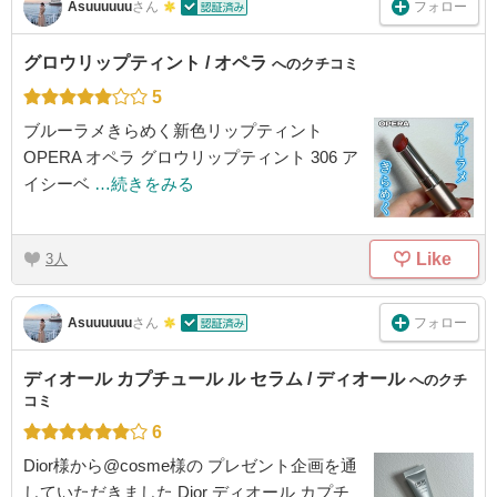
フォロー
Asuuuuuu
さん
グロウリップティント / オペラ
へのクチコミ
5
ブルーラメきらめく新色リップティント
OPERA オペラ グロウリップティント 306 ア
イシーベ
…続きをみる
Like
3
フォロー
Asuuuuuu
さん
ディオール カプチュール ル セラム / ディオール
へのクチ
コミ
6
Dior様から@cosme様の プレゼント企画を通
していただきました Dior ディオール カプチ