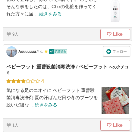
そんな事をしたのは、Choiの化粧を作ってく
れた方々に届
…続きをみる
Like
9
フォロー
Asuuuuuu
さん
ベビーフット 重曹殺菌消毒洗浄 / ベビーフット
へのクチコ
ミ
4
気になる足のニオイに ベビーフット 重曹殺
菌消毒洗浄剤 夏の汗ばんだ日や冬のブーツを
脱いだ後な
…続きをみる
Like
1