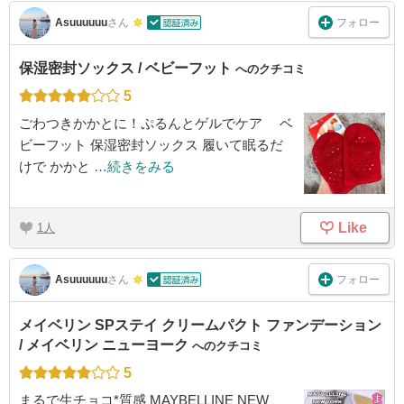
フォロー
Asuuuuuu
さん
保湿密封ソックス / ベビーフット
へのクチコミ
5
ごわつきかかとに！ぷるんとゲルでケア ベ
ビーフット 保湿密封ソックス 履いて眠るだ
けで かかと
…続きをみる
Like
1
フォロー
Asuuuuuu
さん
メイベリン SPステイ クリームパクト ファンデーション
/ メイベリン ニューヨーク
へのクチコミ
5
まるで生チョコ*質感 MAYBELLINE NEW