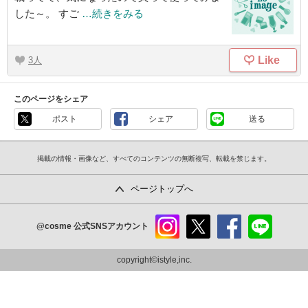
した～。 すご
…続きをみる
Like
3
このページをシェア
ポスト
シェア
送る
掲載の情報・画像など、すべてのコンテンツの無断複写、転載を禁じます。
ページトップへ
@cosme
公式SNSアカウント
instag
x
faceb
line
ram
ook
copyright©istyle,inc.