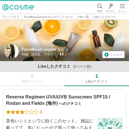
@cosme
アットコスメ
FromBearCanyonさんのアットコスメ
Like一覧
Likeしたクチコミ
FromBearCanyon
さん
16
44歳
混合肌
フォロー
Likeしたクチコミ
(1ページ目)
0
1
投稿クチコミ
Likeクチコミ
Reverse Regimen UVA/UVB Sunscreen SPF15 /
Rodan and Fields (海外)
へのクチコミ
4
茶色いシミとシワに効くこのセット。 雑誌に
載ってて、気になったので買って使ってみま