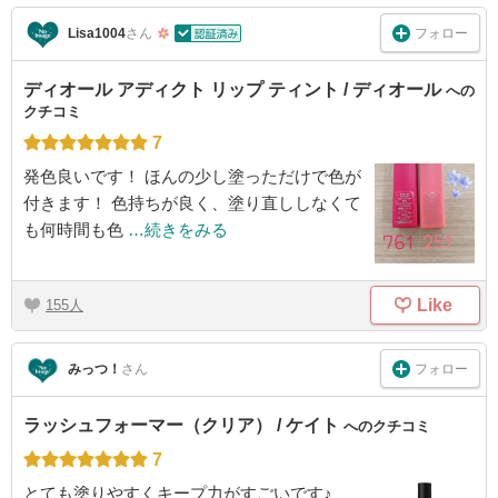
フォロー
Lisa1004
さん
ディオール アディクト リップ ティント / ディオール
への
クチコミ
7
発色良いです！ ほんの少し塗っただけで色が
付きます！ 色持ちが良く、塗り直ししなくて
も何時間も色
…続きをみる
Like
155
フォロー
みっつ！
さん
ラッシュフォーマー（クリア） / ケイト
へのクチコミ
7
とても塗りやすくキープ力がすごいです♪