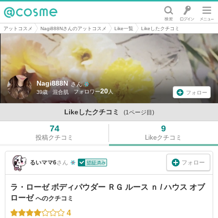
@cosme
アットコスメ
Nagi888Nさんのアットコスメ
Like一覧
Likeしたクチコミ
Nagi888N
さん
20
39歳
混合肌
フォロー
Likeしたクチコミ
(1ページ目)
74
9
投稿クチコミ
Likeクチコミ
フォロー
るいママ6
さん
ラ・ローゼ ボディパウダー ＲＧ ルース ｎ / ハウス オブ
ローゼ
へのクチコミ
4