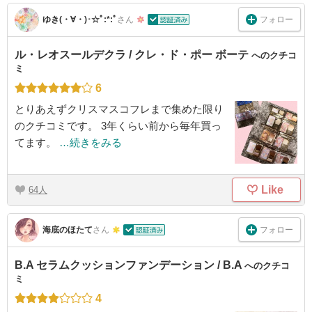
フォロー
ゆき(・∀・)･☆ﾟ:*:ﾟ
さん
ル・レオスールデクラ / クレ・ド・ポー ボーテ
へのクチコ
ミ
6
とりあえずクリスマスコフレまで集めた限り
のクチコミです。 3年くらい前から毎年買っ
てます。
…続きをみる
Like
64
フォロー
海底のほたて
さん
B.A セラムクッションファンデーション / B.A
へのクチコ
ミ
4