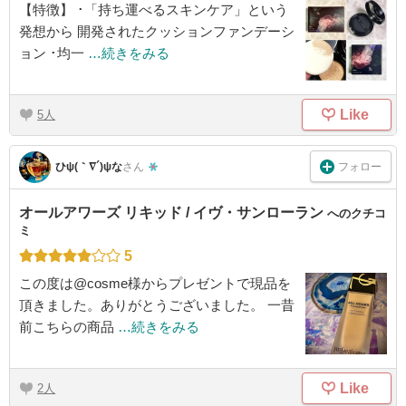
【特徴】 ･「持ち運べるスキンケア」という
発想から 開発されたクッションファンデーシ
ョン ･均一
…続きをみる
Like
5
フォロー
ひψ(｀∇´)ψな
さん
オールアワーズ リキッド / イヴ・サンローラン
へのクチコ
ミ
5
この度は@cosme様からプレゼントで現品を
頂きました。ありがとうございました。 一昔
前こちらの商品
…続きをみる
Like
2