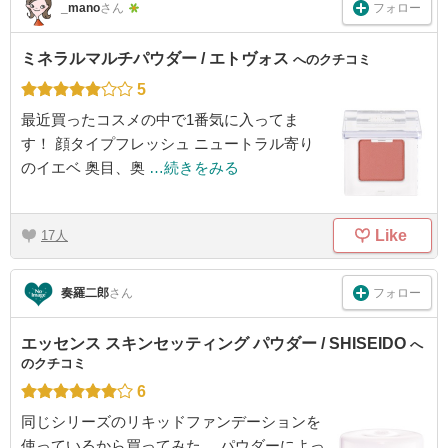
フォロー
_mano
さん
ミネラルマルチパウダー / エトヴォス
へのクチコミ
5
最近買ったコスメの中で1番気に入ってま
す！ 顔タイプフレッシュ ニュートラル寄り
のイエベ 奥目、奥
…続きをみる
Like
17
フォロー
奏羅二郎
さん
エッセンス スキンセッティング パウダー / SHISEIDO
へ
のクチコミ
6
同じシリーズのリキッドファンデーションを
使っているから買ってみた。 パウダーによっ