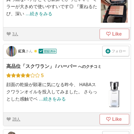
ラーが大きめで使いやすいです◎ 『重ねるた
び、深い
…続きをみる
Like
3
フォロー
紅良
さん
高品位「スクワラン」 / ハーバー
へのクチコミ
5
顔面の乾燥が顕著に気になる昨今、 HABAス
クワランオイルを投入してみました。 さらっ
とした感触でベ
…続きをみる
Like
28