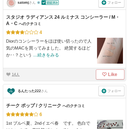
フォロー
satomj
さん
スタジオ ラディアンス 24 ルミナス コンシーラー / M・
A・C
へのクチコミ
4
Diorのコンシーラーをほぼ使い切ったので人
気のMACを買ってみました。 絶賛するほど
か‥？という
…続きをみる
Like
14
フォロー
るんたった222
さん
チーク ポップ / クリニーク
へのクチコミ
6
1st ブルベ夏、2ndイエベ春 です。 色白で