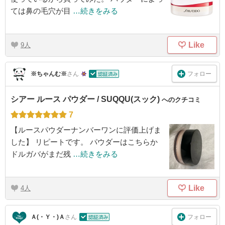
ては鼻の毛穴が目
…続きをみる
Like
9
フォロー
※ちゃんむ※
さん
シアー ルース パウダー / SUQQU(スック)
へのクチコミ
7
【ルースパウダーナンバーワンに評価上げま
した】 リピートです。 パウダーはこちらか
ドルガバがまだ残
…続きをみる
Like
4
フォロー
Ａ(・Ｙ・)Ａ
さん