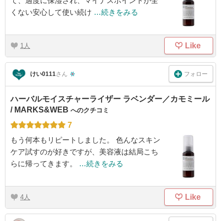
て、適度に保湿され、マイナスポイントが全
くない安心して使い続け
…続きをみる
Like
1
フォロー
けい0111
さん
ハーバルモイスチャーライザー ラベンダー／カモミール
/ MARKS&WEB
へのクチコミ
7
もう何本もリピートしました。 色んなスキン
ケア試すのが好きですが、美容液は結局こち
らに帰ってきます。
…続きをみる
Like
4