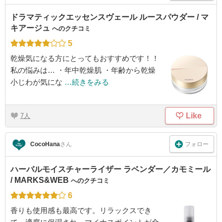
ドラマティックエッセンスヴェール ルースパウダー / マ
キアージュ
へのクチコミ
5
乾燥気になる方にとってもおすすめです！！
私の悩みは… ・年中乾燥肌 ・年齢から乾燥
小じわが気にな
…続きをみる
Like
7
フォロー
CocoHana
さん
ハーバルモイスチャーライザー ラベンダー／カモミール
/ MARKS&WEB
へのクチコミ
6
香りも使用感も最高です。リラックスでき