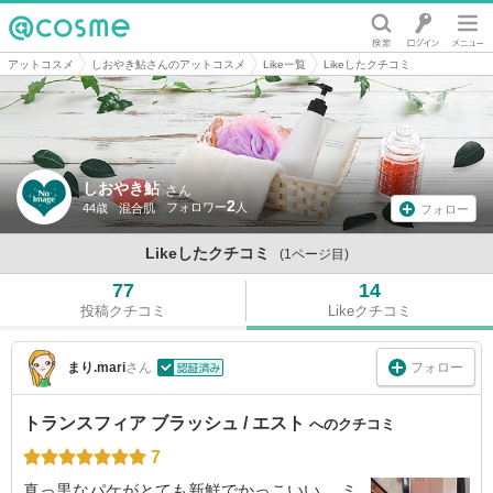
@cosme
アットコスメ
しおやき鮎さんのアットコスメ
Like一覧
Likeしたクチコミ
しおやき鮎
さん
2
44歳
混合肌
フォロー
Likeしたクチコミ
(1ページ目)
77
14
投稿クチコミ
Likeクチコミ
フォロー
まり.mari
さん
トランスフィア ブラッシュ / エスト
へのクチコミ
7
真っ黒なパケがとても新鮮でかっこいい。 ミ