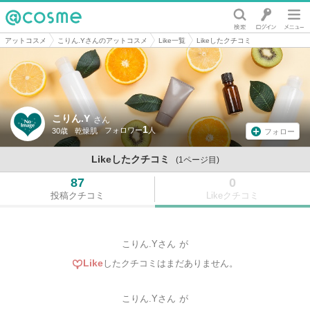
@cosme
アットコスメ
こりん.Yさんのアットコスメ
Like一覧
Likeしたクチコミ
こりん.Y
さん
1
30歳
乾燥肌
フォロー
Likeしたクチコミ
(1ページ目)
87
0
投稿クチコミ
Likeクチコミ
こりん.Yさん
が
Like
したクチコミはまだありません。
こりん.Yさん
が