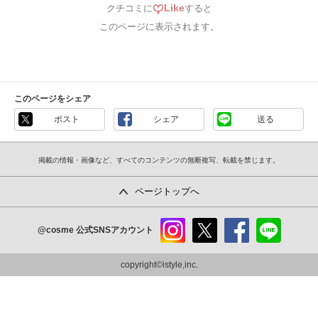
Like
クチコミに
すると
このページに表示されます。
このページをシェア
ポスト
シェア
送る
掲載の情報・画像など、すべてのコンテンツの無断複写、転載を禁じます。
ページトップへ
@cosme
公式SNSアカウント
instag
x
faceb
line
ram
ook
copyright©istyle,inc.