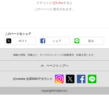
Like
クチコミに
すると
このページに表示されます。
このページをシェア
ポスト
シェア
送る
掲載の情報・画像など、すべてのコンテンツの無断複写、転載を禁じます。
ページトップへ
@cosme
公式SNSアカウント
instag
x
faceb
line
ram
ook
copyright©istyle,inc.