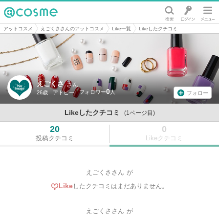
@cosme
アットコスメ
えごくささんのアットコスメ
Like一覧
Likeしたクチコミ
えごくさ
さん
0
26歳
アトピー
フォロー
Likeしたクチコミ
(1ページ目)
20
0
投稿クチコミ
Likeクチコミ
えごくささん
が
Like
したクチコミはまだありません。
えごくささん
が