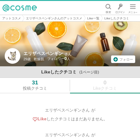
@cosme
アットコスメ
エリザベスペンギンさんのアットコスメ
Like一覧
Likeしたクチコミ
エリザベスペンギン
さん
0
29歳
乾燥肌
フォロー
Likeしたクチコミ
(1ページ目)
31
0
投稿クチコミ
Likeクチコミ
エリザベスペンギンさん
が
Like
したクチコミはまだありません。
エリザベスペンギンさん
が