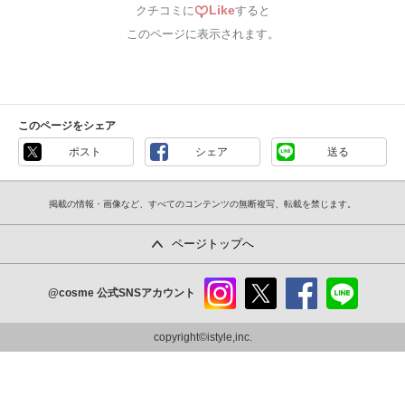
Like
クチコミに
すると
このページに表示されます。
このページをシェア
ポスト
シェア
送る
掲載の情報・画像など、すべてのコンテンツの無断複写、転載を禁じます。
ページトップへ
@cosme
公式SNSアカウント
instag
x
faceb
line
ram
ook
copyright©istyle,inc.