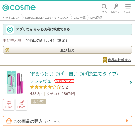
@cosme
アットコスメ
itsmelalalalaさんのアットコスメ
Like一覧
Like商品
アプリなら もっと便利に検索できる
並び替え順：
登録日の新しい順（通常）
並び替え
商品を比較する
塗るつけまつげ 自まつげ際立てタイプ
/
デジャヴュ
5.2
488.8pt
クチコミ 18679件
未分類
Like
Have
この商品の購入サイトへ