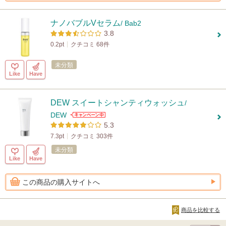
ナノバブルVセラム
/ Bab2
3.8
0.2pt
クチコミ 68件
未分類
Like
Have
DEW スイートシャンティウォッシュ
/
DEW
5.3
7.3pt
クチコミ 303件
未分類
Like
Have
この商品の購入サイトへ
商品を比較する