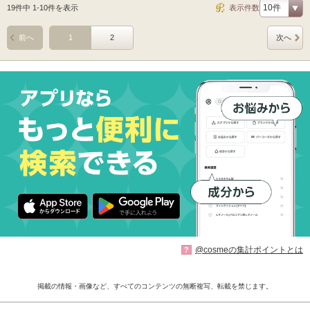
19件中 1-10件を表示
表示件数
前へ
1
2
次へ
@cosmeの集計ポイントとは
?
掲載の情報・画像など、すべてのコンテンツの無断複写、転載を禁じます。