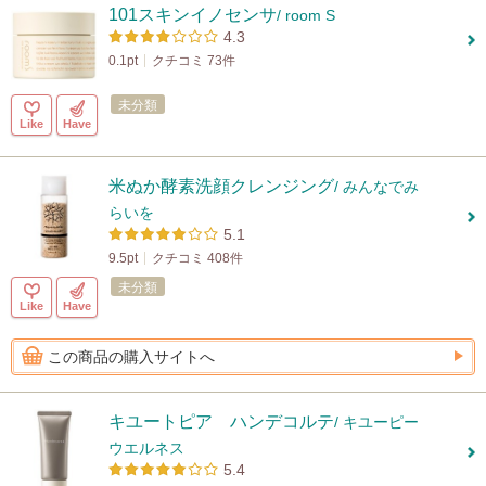
101スキンイノセンサ
/ room S
4.3
0.1pt
クチコミ 73件
未分類
Like
Have
米ぬか酵素洗顔クレンジング
/ みんなでみ
らいを
5.1
9.5pt
クチコミ 408件
未分類
Like
Have
この商品の購入サイトへ
キユートピア ハンデコルテ
/ キユーピー
ウエルネス
5.4