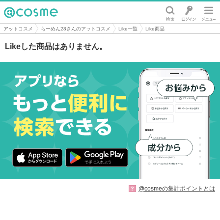
@cosme
アットコスメ
らーめん28さんのアットコスメ
Like一覧
Like商品
Likeした商品はありません。
@cosmeの集計ポイントとは
?