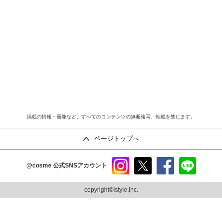
掲載の情報・画像など、すべてのコンテンツの無断複写、転載を禁じます。
ページトップへ
@cosme
公式SNSアカウント
instag
x
faceb
line
ram
ook
copyright©istyle,inc.