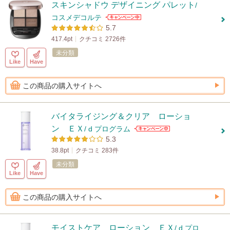
スキンシャドウ デザイニング パレット
/
コスメデコルテ
5.7
417.4pt
クチコミ 2726件
未分類
Like
Have
この商品の購入サイトへ
バイタライジング＆クリア ローショ
ン ＥＸ
/ d プログラム
5.3
38.8pt
クチコミ 283件
未分類
Like
Have
この商品の購入サイトへ
モイストケア ローション ＥＸ
/ d プロ