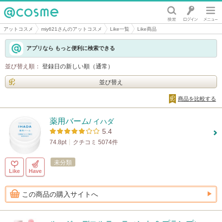
@cosme
アットコスメ
miy621さんのアットコスメ
Like一覧
Like商品
アプリなら もっと便利に検索できる
並び替え順：
登録日の新しい順（通常）
並び替え
商品を比較する
薬用バーム
/ イハダ
5.4
74.8pt
クチコミ 5074件
未分類
Like
Have
この商品の購入サイトへ