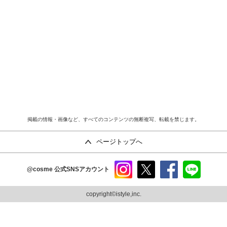
掲載の情報・画像など、すべてのコンテンツの無断複写、転載を禁じます。
ページトップへ
@cosme
公式SNSアカウント
instag
x
faceb
line
ram
ook
copyright©istyle,inc.