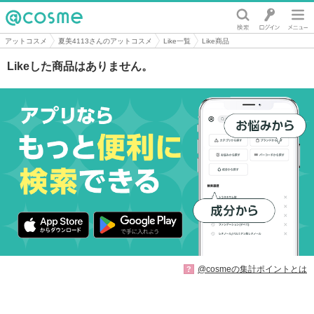
@cosme
アットコスメ
夏美4113さんのアットコスメ
Like一覧
Like商品
Likeした商品はありません。
@cosmeの集計ポイントとは
?