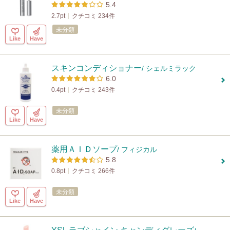
5.4
2.7pt
クチコミ 234件
未分類
Like
Have
スキンコンディショナー
/ シェルミラック
6.0
0.4pt
クチコミ 243件
未分類
Like
Have
薬用ＡＩＤソープ
/ フィジカル
5.8
0.8pt
クチコミ 266件
未分類
Like
Have