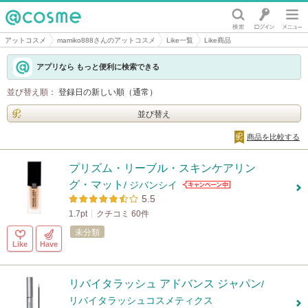
@cosme
アットコスメ
mamiko888さんのアットコスメ
Like一覧
Like商品
アプリなら もっと便利に検索できる
並び替え順：
登録日の新しい順（通常）
並び替え
商品を比較する
プリズム・リーブル・スキンケアリン
グ・マット
/ ジバンシイ
5.5
1.7pt
クチコミ 60件
未分類
Like
Have
リバイタラッシュ アドバンス ジャパン
/
リバイタラッシュコスメティクス