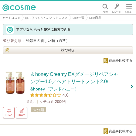
@cosme
アットコスメ
ほこりっちさんのアットコスメ
Like一覧
Like商品
アプリなら もっと便利に検索できる
並び替え順：
登録日の新しい順（通常）
並び替え
商品を比較する
＆honey Creamy EXダメージリペアシャ
ンプー1.0／ヘアトリートメント2.0
/
&honey（アンドハニー）
4.6
5.5pt
クチコミ 2006件
未分類
Like
Have
商品を比較する